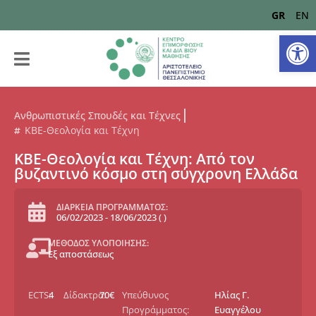
GR
EN
Αν
Ανθρωπιστικές Σπουδές και Τέχνες
ΚΒΕ-Θεολογία και Τέχνη
KBE-Θεολογία και Τέχνη: Από τον
βυζαντινό κόσμο στη σύγχρονη Ελλάδα
ΔΙΑΡΚΕΙΑ ΠΡΟΓΡΑΜΜΑΤΟΣ:
06/02/2023
-
18/06/2023
(
)
ΜΕΘΟΔΟΣ ΥΛΟΠΟΙΗΣΗΣ:
Εξ αποστάσεως
ECTS:
4
Δίδακτρα:
70€
Υπεύθυνος
Ηλίας Γ.
Προγράμματος:
Ευαγγέλου