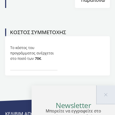
Παραπόνων
Γ.
Ευαγγέλου
καθηγητής
Τμήματος
Θεολογίας
του
ΚΟΣΤΟΣ ΣΥΜΜΕΤΟΧΗΣ
ΑΠΘ
,
με
γνωστικό
Το κόστος του
αντικείμενο:
προγράμματος ανέρχεται
«Εκκλησιαστική
στο ποσό των
70€
.
Γραμματεία
και
Πνευματικός
Βίος
των
Σλαβικών
Λαών».
Σπούδασε
Newsletter
θεολογία
Μπορείτε να εγγραφείτε στο
και
ΚΕΔΙΒΙΜ ΑΠΘ