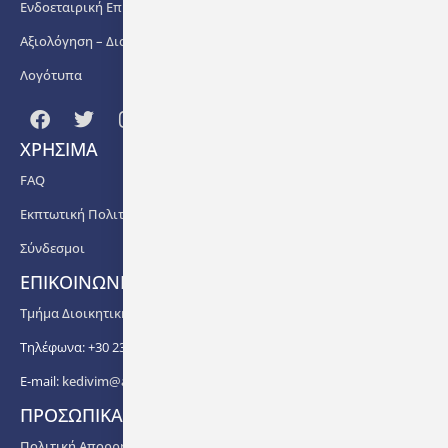
Ενδοεταιρική Επιμόρφωση
Αξιολόγηση – Διασφάλιση Ποιότητας
Λογότυπα
ΧΡΗΣΙΜΑ
FAQ
Εκπτωτική Πολιτική
Σύνδεσμοι
ΕΠΙΚΟΙΝΩΝΙΑ
Τμήμα Διοικητικής Υποστήριξης ΚΕΔΙΒΙΜ ΑΠΘ
Τηλέφωνα: +30 2310 99 67 -76, -88, -82, -83, -81
E-mail:
kedivim@auth.gr
ΠΡΟΣΩΠΙΚΑ ΔΕΔΟΜΕΝΑ
Πολιτική Απορρήτου