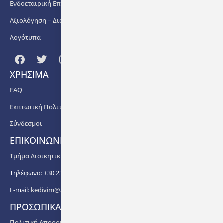
Ενδοεταιρική Επιμόρφωση
Αξιολόγηση – Διασφάλιση Ποιότητας
Λογότυπα
ΧΡΗΣΙΜΑ
FAQ
Εκπτωτική Πολιτική
Σύνδεσμοι
ΕΠΙΚΟΙΝΩΝΙΑ
Τμήμα Διοικητικής Υποστήριξης ΚΕΔΙΒΙΜ ΑΠΘ
Τηλέφωνα: +30 2310 99 67 -76, -88, -82, -83, -81
E-mail:
kedivim@auth.gr
ΠΡΟΣΩΠΙΚΑ ΔΕΔΟΜΕΝΑ
Πολιτική Απορρήτου