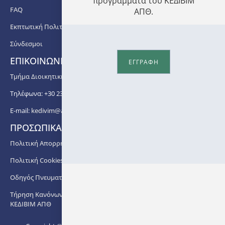
προγράμματα του ΚΕΔΙΒΙΜ
FAQ
ΑΠΘ.
Εκπτωτική Πολιτική
Σύνδεσμοι
ΕΠΙΚΟΙΝΩΝΙΑ
ΕΓΓΡΑΦΗ
Τμήμα Διοικητικής Υποστήριξης ΚΕΔΙΒΙΜ ΑΠΘ
Τηλέφωνα: +30 2310 99 67 -76, -88, -82, -83, -81
E-mail:
kedivim@auth.gr
ΠΡΟΣΩΠΙΚΑ ΔΕΔΟΜΕΝΑ
Πολιτική Απορρήτου
Πολιτική Cookies
Οδηγός Πνευματικής Ιδιοκτησίας ΑΠΘ
Τήρηση Κανόνων στο πλαίσιο Διδασκαλίας των Προγραμμάτων
ΚΕΔΙΒΙΜ ΑΠΘ