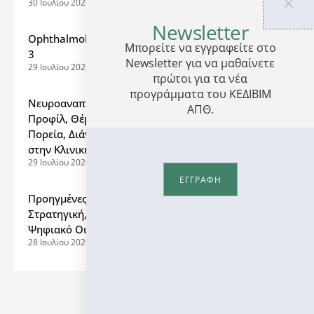
30 Ιουλίου 2026
Newsletter
Ophthalmological Surgical Experimental workshops
Μπορείτε να εγγραφείτε στο
3
Newsletter για να μαθαίνετε
29 Ιουλίου 2026
πρώτοι για τα νέα
προγράμματα του ΚΕΔΙΒΙΜ
Νευροαναπτυξιακές Διαταραχές (ΝΑΔ): Κλινικό
ΑΠΘ.
Προφίλ, Θέματα Συννοσηρότητας, Εξελικτική
Πορεία, Διάγνωση και Θεραπευτική Παρέμβαση
στην Κλινική Πράξη (2ος)
29 Ιουλίου 2026
ΕΓΓΡΑΦΗ
Προηγμένες Πρακτικές Αθλητικής Επικοινωνίας:
Στρατηγική, Ανάλυση Δεδομένων και Ηγεσία στο
Ψηφιακό Οικοσύστημα των Αθλητικών Μέσων
28 Ιουλίου 2026