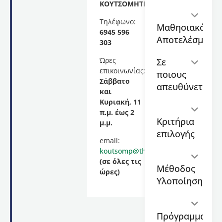
και
ΚΟΥΤΣΟΜΗΤΡΟΠΟΥΛΟΥ
Πράξη”
Τηλέφωνο:
,
Μαθησιακά
6945 596
διάρκειας
Αποτελέσματα
303
60
ωρών,
Ώρες
Σε
το
επικοινωνίας:
ποιους
οποίο
Σάββατο
θα
απευθύνεται
και
διεξαχθεί
Κυριακή, 11
με τη
π.μ. έως 2
μέθοδο
Κριτήρια
μ.μ.
της
επιλογής
σύγχρονης
email:
εξ
koutsomp@thea.auth.gr
αποστάσεως
(σε όλες τις
Μέθοδος
εκπαίδευσης
ώρες)
και θα
Υλοποίησης
υλοποιηθεί
μέσω
της
Πρόγραμμα
πλατφόρμας