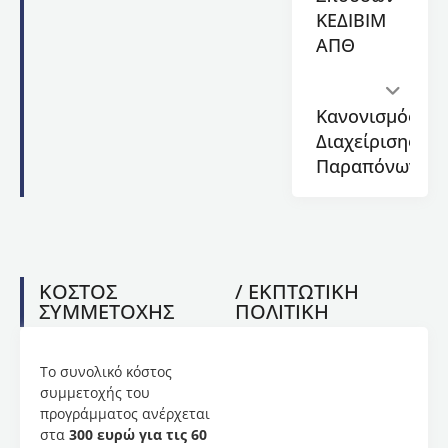
φόρμα),
ΚΕΔΙΒΙΜ
ενώ
ΑΠΘ
μαθήματα
γύρω
από
την
Κανονισμός
ιστορία
Διαχείρισης
της
Παραπόνων
ανάδυσης
της
καλλιτεχνικής
πρακτικής
της
Δημιουργικής
ΚΟΣΤΟΣ
/ ΕΚΠΤΩΤΙΚΗ
Γραφής,
ΣΥΜΜΕΤΟΧΗΣ
ΠΟΛΙΤΙΚΗ
και την
λογοτεχνική
θεωρία
Το συνολικό κόστος
(με
συμμετοχής του
ειδική
προγράμματος ανέρχεται
αναφορά
στα
300 ευρώ για τις 60
στην