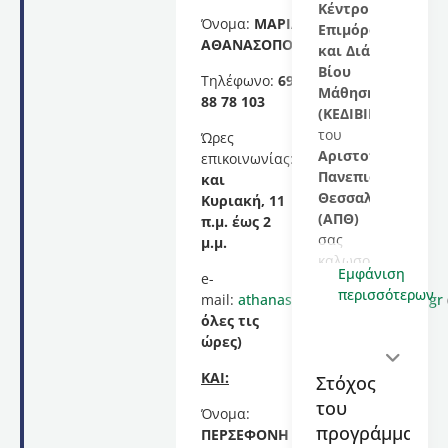
Κέντρο
Όνομα:
ΜΑΡΙΑ
Επιμόρφωσης
ΑΘΑΝΑΣΟΠΟΥΛΟΥ
και Διά
Βίου
Τηλέφωνο:
693
Μάθησης
88 78 103
(ΚΕΔΙΒΙΜ)
του
Ώρες
Αριστοτελείου
επικοινωνίας:
Σάββατο
Πανεπιστημίου
και
Θεσσαλονίκης
Κυριακή, 11
(ΑΠΘ)
π.μ. έως 2
σας
μ.μ.
καλωσορίζει
Εμφάνιση
e-
στο
περισσότερων
mail:
athanasopoulou@thea.auth.gr
εκπαιδευτικό
όλες τις
πρόγραμμα
ώρες)
με
τίτλο
ΚΑΙ:
Στόχος
“Δημιουργική
του
Γραφή.
Όνομα:
Θεωρία
προγράμματος
ΠΕΡΣΕΦΟΝΗ