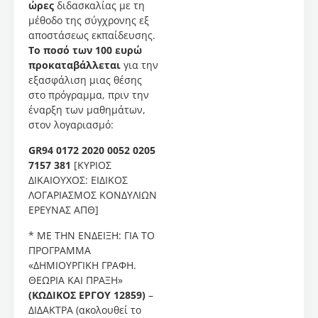
ώρες
διδασκαλίας με τη
θεωρία
μέθοδο της σύγχρονης εξ
των
αποστάσεως εκπαίδευσης.
κειμενικών
Το ποσό των 100 ευρώ
ειδών
προκαταβάλλεται
για την
και τη
εξασφάλιση μιας θέσης
θεωρία
στο πρόγραμμα, πριν την
της
έναρξη των μαθημάτων,
πρόσληψης),
στον λογαριασμό:
πλαισιώνουν
το
GR94 0172 2020 0052 0205
πρόγραμμα.
7157 381
[ΚΥΡΙΟΣ
Μες
ΔΙΚΑΙΟΥΧΟΣ: ΕΙΔΙΚΟΣ
από
ΛΟΓΑΡΙΑΣΜΟΣ ΚΟΝΔΥΛΙΩΝ
την
ΕΡΕΥΝΑΣ ΑΠΘ]
διπλή
* ΜΕ ΤΗΝ ΕΝΔΕΙΞΗ: ΓΙΑ ΤΟ
αυτή
ΠΡΟΓΡΑΜΜΑ
προσέγγιση,
«ΔΗΜΙΟΥΡΓΙΚΗ ΓΡΑΦΗ.
το
ΘΕΩΡΙΑ ΚΑΙ ΠΡΑΞΗ»
πρόγραμμα
(ΚΩΔΙΚΟΣ ΕΡΓΟΥ 12859)
–
στοχεύει,
ΔΙΔΑΚΤΡΑ (ακολουθεί το
στο