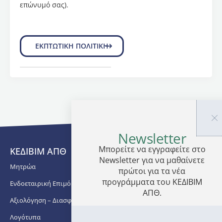
επώνυμό σας).
πρώτο
μέρος
του:
στην
ΕΚΠΤΩΤΙΚΗ ΠΟΛΙΤΙΚΗ
εκμάθηση
των
βασικών
σταθμών
της
νεοελληνικής
λογοτεχνίας
των
τελευταίων
Newsletter
δύο
Μπορείτε να εγγραφείτε στο
ΚΕΔΙΒΙΜ ΑΠΘ
αιώνων
Newsletter για να μαθαίνετε
μέσα
Μητρώα
πρώτοι για τα νέα
από
προγράμματα του ΚΕΔΙΒΙΜ
αντιπροσωπευτικά
Ενδοεταιρική Επιμόρφωση
ΑΠΘ.
δείγματα
Αξιολόγηση – Διασφάλιση Ποιότητας
κειμενικών
ειδών
Λογότυπα