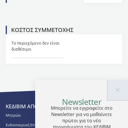
πρόγραμμα
διδάσκουν
επίσης
Διδάκτορες
και
ΚΟΣΤΟΣ ΣΥΜΜΕΤΟΧΗΣ
Καθηγητές
του
Το περιεχόμενο δεν είναι
ΑΠΘ
διαθέσιμο.
και του
ΠαΜακ
με
εκτεταμένη
εξειδίκευση
στα
αντικείμενα
του
προγράμματος.
Newsletter
ΚΕΔΙΒΙΜ ΑΠΘ
Μπορείτε να εγγραφείτε στο
Η
Newsletter για να μαθαίνετε
επιτυχής
Μητρώα
πρώτοι για τα νέα
παρακολούθηση
Ενδοεταιρική Επιμόρφωση
του
προγράμματα του ΚΕΔΙΒΙΜ