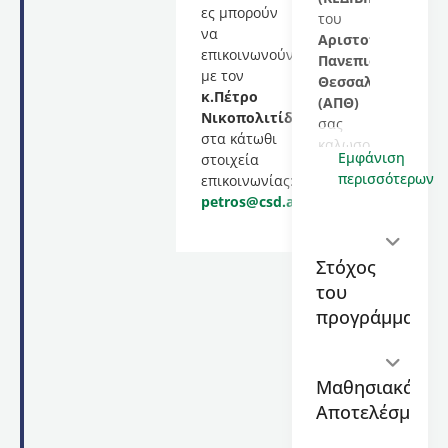
ες μπορούν
του
να
Αριστοτελείου
επικοινωνούν
Πανεπιστημίου
με τον
Θεσσαλονίκης
κ.Πέτρο
(ΑΠΘ)
Νικοπολιτίδη
σας
στα κάτωθι
καλωσορίζει
Εμφάνιση
στοιχεία
στο
περισσότερων
επικοινωνίας:
εκπαιδευτικό
petros
@
csd
.
auth
.
gr
.
πρόγραμμα
με
τίτλο
Στόχος
Μηχανικός
του
Δικτύων
Επικοινωνιών
,
προγράμματος
διάρκειας
56
διδακτικών
Μαθησιακά
ωρών
,
Αποτελέσματα
το
οποίο