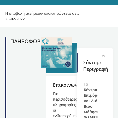
Η υποβολή αιτήσεων ολοκληρώνεται στις
25-02-2022
ΠΛΗΡΟΦΟΡΙΕΣ
Σύντομη
Περιγραφή
Επικοινωνία
Το
Κέντρο
Για
Επιμόρφωσης
περισσότερες
και Διά
πληροφορίες
Βίου
οι
Μάθησης
ενδιαφερόμενοι/
(ΚΕΔΙΒΙΜ)