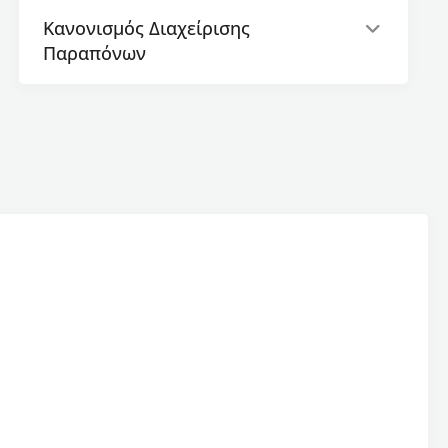
καλλιέργειες υπό κάλυψη, ΕΛΓΟ-
Κανονισμός Διαχείρισης
ΔΗΜΗΤΡΑ
Φίλιππος Μπαντής, Επίκουρος
Παραπόνων
Καθηγητής Λαχανοκομίας, Τμήμα
Γεωπονίας, Πανεπιστήμιο Πατρών
Νικόλαος Καπούλας, Διδάκτορας
Λαχανοκομίας, Βιοκαλλιεργητής
Θεολόγος Κουφάκης, Διευθυντής
Τεχνικής Υποστήριξης, AGRIS ΑΕ
Ελένη Παπουή, Υποψήφια Διδάκτορας
Λαχανοκομίας, Τμήμα Γεωπονίας, ΑΠΘ
Άννα Γκοτζαμάνη, Μεταπτυχιακή
φοιτήτρια Λαχανοκομίας, Τμήμα
Γεωπονίας, ΑΠΘ
Αιτήσεις
Οι ενδιαφερόμενες/οι υποβάλλουν αίτηση
ηλεκτρονικά στην ιστοσελίδα του Κέντρου
Επιμόρφωσης και Διά Βίου Μάθησης του