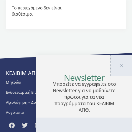
Το περιεχόμενο δεν είναι
Επιστημονική
διαθέσιμο.
Υπεύθυνη
του
προγράμματος
είναι η
Ευθυμία
Γιαννοπούλου
,
Επίκουρη
Καθηγήτρια
και
Διευθύντρια
ΚΕΔΙΒΙΜ ΑΠΘ
Newsletter
του
Μητρώα
Εργαστηρίου
Μπορείτε να εγγραφείτε στο
Αφηγηματικής
Newsletter για να μαθαίνετε
Ενδοεταιρική Επιμόρφωση
Έρευνας
πρώτοι για τα νέα
(Τμήμα
Αξιολόγηση – Διασφάλιση Ποιότητας
προγράμματα του ΚΕΔΙΒΙΜ
Αγγλικής
ΑΠΘ.
Λογότυπα
Γλώσσας
και
Φιλολογίας,
Αριστοτέλειο