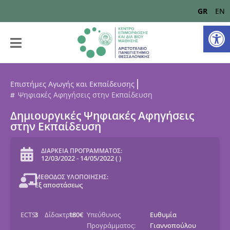
GR
EN
Αν
Επιστήμες Αγωγής και Εκπαίδευσης
Ψηφιακές Αφηγήσεις στην Εκπαίδευση
Δημιουργικές Ψηφιακές Αφηγήσεις
στην Εκπαίδευση
ΔΙΑΡΚΕΙΑ ΠΡΟΓΡΑΜΜΑΤΟΣ:
12/03/2022
-
14/05/2022
(
)
ΜΕΘΟΔΟΣ ΥΛΟΠΟΙΗΣΗΣ:
Εξ αποστάσεως
ECTS:
3
Δίδακτρα:
180€
Υπεύθυνος
Ευθυμία
Προγράμματος:
Γιαννοπούλου