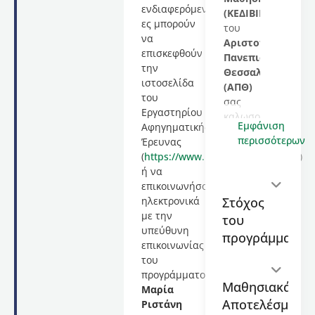
ενδιαφερόμενοι/
(ΚΕΔΙΒΙΜ)
ες μπορούν
του
να
Αριστοτελείου
επισκεφθούν
Πανεπιστημίου
την
Θεσσαλονίκης
ιστοσελίδα
(ΑΠΘ)
του
σας
Εργαστηρίου
καλωσορίζει
Εμφάνιση
Αφηγηματικής
στο
περισσότερων
Έρευνας
εκπαιδευτικό
(
https://www.new.enl.auth.gr/lnr/
)
πρόγραμμα
ή να
με
επικοινωνήσουν
τίτλο
Στόχος
ηλεκτρονικά
Δημιουργικές
με την
του
Ψηφιακές
υπεύθυνη
Αφηγήσεις
προγράμματος
επικοινωνίας
στην
του
Εκπαίδευση
προγράμματος,
διάρκειας
Μαθησιακά
Μαρία
48
Αποτελέσματα
Ριστάνη
διδακτικών