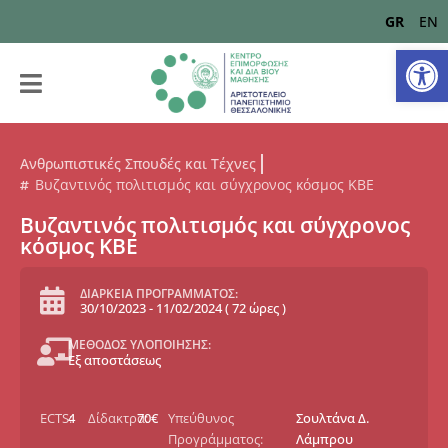
GR
EN
Αν
Ανθρωπιστικές Σπουδές και Τέχνες
Βυζαντινός πολιτισμός και σύγχρονος κόσμος ΚΒΕ
Βυζαντινός πολιτισμός και σύγχρονος
κόσμος ΚΒΕ
ΔΙΑΡΚΕΙΑ ΠΡΟΓΡΑΜΜΑΤΟΣ:
30/10/2023
-
11/02/2024
(
72 ώρες
)
ΜΕΘΟΔΟΣ ΥΛΟΠΟΙΗΣΗΣ:
Εξ αποστάσεως
ECTS:
4
Δίδακτρα:
70€
Υπεύθυνος
Σουλτάνα Δ.
Προγράμματος:
Λάμπρου