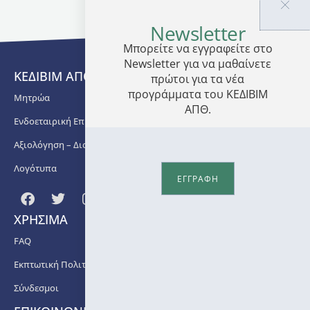
και
στην
Newsletter
Κριτική
Μπορείτε να εγγραφείτε στο
Έκδοση
Newsletter για να μαθαίνετε
Κειμένων.
ΚΕΔΙΒΙΜ ΑΠΘ
πρώτοι για τα νέα
Ακαδημαϊκή
προγράμματα του ΚΕΔΙΒΙΜ
Μητρώα
Υπεύθυνη
ΑΠΘ.
του
Ενδοεταιρική Επιμόρφωση
προγράμματος
Αξιολόγηση – Διασφάλιση Ποιότητας
είναι η
Παρασκευή
Λογότυπα
Παπαδημητρίου,
ΕΓΓΡΑΦΗ
ΕΔΙΠ
του
ΧΡΗΣΙΜΑ
Τμήματος
Κοινωνικής
FAQ
Θεολογίας
και
Εκπτωτική Πολιτική
Χριστιανικού
Σύνδεσμοι
Πολιτισμού
ΑΠΘ
,