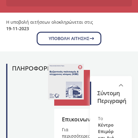
Η υποβολή αιτήσεων ολοκληρώνεται στις
19-11-2023
ΥΠΟΒΟΛΉ ΑΊΤΗΣΗΣ
ΠΛΗΡΟΦΟΡΙΕΣ
Σύντομη
Περιγραφή
Επικοινωνία
Το
Κέντρο
Για
Επιμόρφωσης
περισσότερες
και Διά