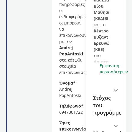
πληροφορίες
Βίου
οι
Μάθησης
ενδιαφερόμενες/
(ΚΕΔΙΒΙΜ)
οι μπορούν
και το
να
Κέντρο
επικοινωνούν
Βυζαντινών
με τον
Ερευνών
Andrej
(ΚΒΕ)
PopAntoski
του
στα κάτωθι
Αριστοτελείου
Εμφάνιση
στοιχεία
Πανεπιστημίου
περισσότερων
επικοινωνίας:
Θεσσαλονίκης
(ΑΠΘ)
Όνομα*:
σας
Andrej
καλωσορίζει
PopAntoski
Στόχος
στο
του
εκπαιδευτικό
Τηλέφωνο*:
πρόγραμμα
προγράμματος
6947301722
με
Ώρες
τίτλο
επικοινωνίας*:
«
Βυζαντινός