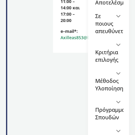
11:00 –
Αποτελέσματα
το
14:00 και
οποίο
17:00 –
Σε
θα
20:00
ποιους
διεξαχθεί
διαδικτυακά
απευθύνεται
e
–
mail
*
:
και θα
Axilleas853@hotmail.com
υλοποιηθεί
με τη
Κριτήρια
μέθοδο
επιλογής
της
σύγχρονης
εξ
Μέθοδος
αποστάσεως
εκπαίδευσης
,
Υλοποίησης
(μέσω
της
πλατφόρμας
Πρόγραμμα
ZOOM).
Σπουδών
Επιστημονικός
Υπεύθυνος