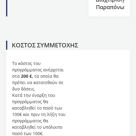
νος
Παραπόνων
Κωτσιόπουλος
είναι
Μέλος
στις
Επιτροπές:
1)
ΚΟΣΤΟΣ ΣΥΜΜΕΤΟΧΗΣ
Ακαδημαϊκός
Σύμβουλος
ΔΟΑΤΑΠ,
Το κόστος του
2)
προγράμματος ανέρχεται
Μέλος
στα
200 €,
τα οποία θα
Επιτροπής
πρέπει να κατατεθούν σε
Μεταπτυχιακών
δυο δόσεις.
Σπουδών
Κατά την έναρξη του
Τμήματος
προγράμματος θα
Κοινωνικής
καταβληθεί το ποσό των
Θεολογίας
100€ και πριν τη λήξη του
και
προγράμματος θα
Χριστιανικού
καταβληθεί το υπόλοιπο
Πολιτισμού
ποσό των 100€.