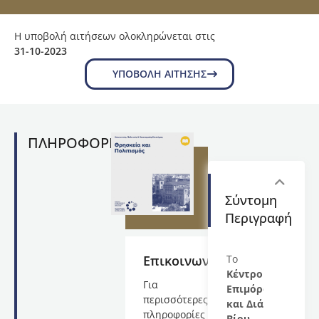
Η υποβολή αιτήσεων ολοκληρώνεται στις
31-10-2023
ΥΠΟΒΟΛΉ ΑΊΤΗΣΗΣ
ΠΛΗΡΟΦΟΡΙΕΣ
Σύντομη
Περιγραφή
Επικοινωνία
Το
Κέντρο
Για
Επιμόρφωσης
περισσότερες
και Διά
πληροφορίες
Βίου