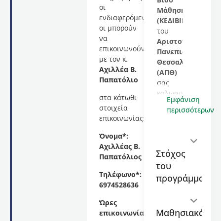
οι
Μάθησης
ενδιαφερόμενες/
(ΚΕΔΙΒΙΜ)
οι μπορούν
του
να
Αριστοτελείου
επικοινωνούν
Πανεπιστημίου
με τον κ.
Θεσσαλονίκης
Αχιλλέα Β.
(ΑΠΘ)
Παπατόλιο
σας
καλωσορίζει
στα κάτωθι
Εμφάνιση
στο
στοιχεία
περισσότερων
εκπαιδευτικό
επικοινωνίας:
πρόγραμμα
με
Όνομα*:
τίτλο:
Αχιλλέας Β.
Στόχος
Θρησκεία
Παπατόλιος
του
και
Τηλέφωνο*:
Πολιτισμός
,
προγράμματος
6974528636
διάρκειας
90
Ώρες
(διδακτικές
Μαθησιακά
επικοινωνίας*:
ώρες)
,