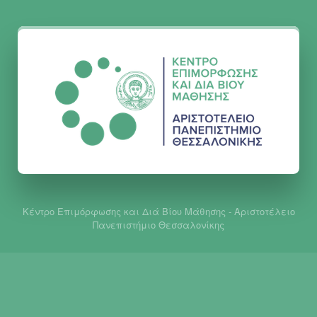
Κέντρο Επιμόρφωσης και Διά Βίου Μάθησης - Αριστοτέλειο
Πανεπιστήμιο Θεσσαλονίκης