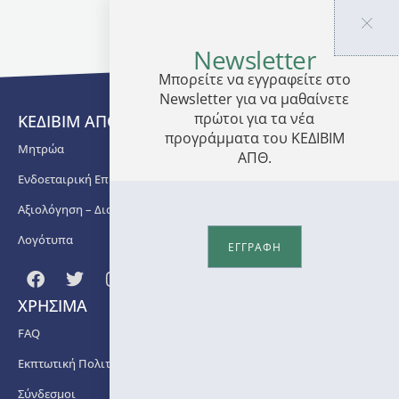
αντικείμενο
της
Newsletter
Αθλητιατρικής.
Είναι
Μπορείτε να εγγραφείτε στο
Διευθύντρια
Newsletter για να μαθαίνετε
του
πρώτοι για τα νέα
ΚΕΔΙΒΙΜ ΑΠΘ
Εργαστηρίου
προγράμματα του ΚΕΔΙΒΙΜ
Μητρώα
Αθλητιατρικής
ΑΠΘ.
του
Ενδοεταιρική Επιμόρφωση
ΤΕΦΑΑ
ΑΠΘ
Αξιολόγηση – Διασφάλιση Ποιότητας
και
Λογότυπα
υπεύθυνη
ΕΓΓΡΑΦΗ
του
Ιατρείου
Προληπτικού
ΧΡΗΣΙΜΑ
Ελέγχου
FAQ
Υγείας
Αθλουμένων
Εκπτωτική Πολιτική
που
λειτουργεί
Σύνδεσμοι