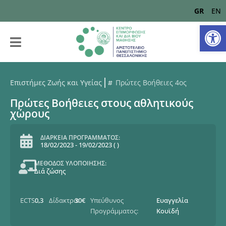
GR
EN
Αν
Επιστήμες Ζωής και Υγείας
Πρώτες Βοήθειες 4ος
Πρώτες Βοήθειες στους αθλητικούς
χώρους
ΔΙΑΡΚΕΙΑ ΠΡΟΓΡΑΜΜΑΤΟΣ:
18/02/2023
-
19/02/2023
(
)
ΜΕΘΟΔΟΣ ΥΛΟΠΟΙΗΣΗΣ:
Διά ζώσης
ECTS:
0,3
Δίδακτρα:
30€
Υπεύθυνος
Ευαγγελία
Προγράμματος:
Κουϊδή