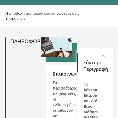
Η υποβολή αιτήσεων ολοκληρώνεται στις
10-02-2023
ΠΛΗΡΟΦΟΡΙΕΣ
Σύντομη
Περιγραφή
Επικοινωνία
Για
Το
περισσότερες
Κέντρο
πληροφορίες
Επιμόρφωσης
οι
και Διά
ενδιαφερόμενες/
Βίου
οι μπορούν
Μάθησης
να
(ΚΕΔΙΒΙΜ)