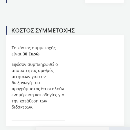
είναι
πτυχιούχος
φυσικής
αγωγής,
ιατρός-
ΚΟΣΤΟΣ ΣΥΜΜΕΤΟΧΗΣ
καρδιολόγος
και
Καθηγήτρια
Το κόστος συμμετοχής
Αθλητιατρικής
είναι
30 Ευρώ
.
του
Τμήματος
Εφόσον συμπληρωθεί ο
Επιστήμης
απαραίτητος αριθμός
Φυσικής
αιτήσεων για την
Αγωγής
διεξαγωγή του
και
προγράμματος θα σταλούν
Αθλητισμού
ενημέρωση και οδηγίες για
του
την κατάθεση των
Αριστοτελείου
διδάκτρων.
Πανεπιστημίου
Θεσσαλονίκης
στο
γνωστικό