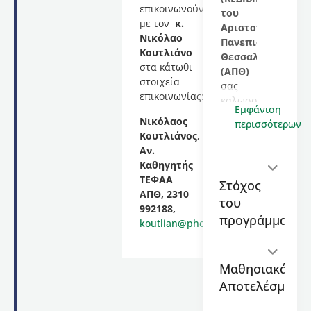
επικοινωνούν
του
με τον
κ.
Αριστοτελείου
Νικόλαο
Πανεπιστημίου
Κουτλιάνο
Θεσσαλονίκης
στα κάτωθι
(ΑΠΘ)
στοιχεία
σας
επικοινωνίας:
καλωσορίζει
Εμφάνιση
στο
Νικόλαος
περισσότερων
εκπαιδευτικό
Κουτλιάνος,
πρόγραμμα
Αν.
με
Καθηγητής
τίτλο
ΤΕΦΑΑ
Στόχος
«Πρώτες
ΑΠΘ, 2310
του
Βοήθειες
992188,
στους
προγράμματος
koutlian@phed.auth.gr
αθλητικούς
χώρους»
,
διάρκειας
Μαθησιακά
6
Αποτελέσματα
διδακτικών
ωρών
,