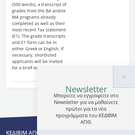
(500 words), a transcript of
Elearning
grades from the BA and/or
and
MA programs already
ZOOM
completed as well as their
(supported
most recent Tax statement
by the
(E1). The grade transcripts
Aristotle
and E1 form can be in
University
either Greek or English. If
of
necessary, shortlisted
Thessaloniki,
applicants will be invited
AUTh)
for a brief online interview.
Language:
English
Newsletter
ECTS:
Μπορείτε να εγγραφείτε στο
3,5
Newsletter για να μαθαίνετε
Certificate:
πρώτοι για τα νέα
Specialized
προγράμματα του ΚΕΔΙΒΙΜ
Training
ΑΠΘ.
Cost:
ΚΕΔΙΒΙΜ ΑΠΘ