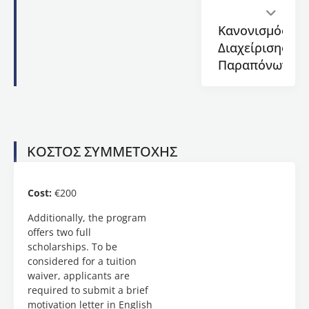
Professor,
Department
Κανονισμός
of
Διαχείρισης
American
Παραπόνων
Literature
and
Culture,
School
of
English,
ΚΟΣΤΟΣ ΣΥΜΜΕΤΟΧΗΣ
Aristotle
University
of
Cost:
€200
Thessaloniki
(AUTh),
Additionally, the program
Greece.
offers two full
scholarships. To be
Duration:
considered for a tuition
100
waiver, applicants are
hours
required to submit a brief
motivation letter in English
Platforms: