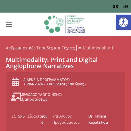
GR
EN
Αν
Ανθρωπιστικές Σπουδές και Τέχνες
Multimodality 1
Multimodality: Print and Digital
Anglophone Narratives
ΔΙΑΡΚΕΙΑ ΠΡΟΓΡΑΜΜΑΤΟΣ:
15/04/2024
-
30/05/2024
(
100 ώρες
)
ΜΕΘΟΔΟΣ ΥΛΟΠΟΙΗΣΗΣ:
Εξ αποστάσεως
ECTS:
3,5
Δίδακτρα:
200
Υπεύθυνος
Dr. Tatiani
€
Προγράμματος:
Rapatzikou