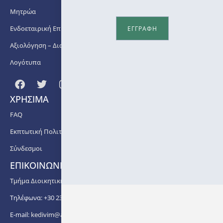
€200
Μητρώα
Discount:
Ενδοεταιρική Επιμόρφωση
ΕΓΓΡΑΦΗ
Two
full
Αξιολόγηση – Διασφάλιση Ποιότητας
scholarships
Λογότυπα
available
(see
Discount
Policy)
ΧΡΗΣΙΜΑ
Start
FAQ
date:
Εκπτωτική Πολιτική
July
2024
Σύνδεσμοι
End
ΕΠΙΚΟΙΝΩΝΙΑ
date:
Τμήμα Διοικητικής Υποστήριξης ΚΕΔΙΒΙΜ ΑΠΘ
July
2024
Τηλέφωνα: +30 2310 99 67 -76, -88, -82, -83, -81
E-mail:
kedivim@auth.gr