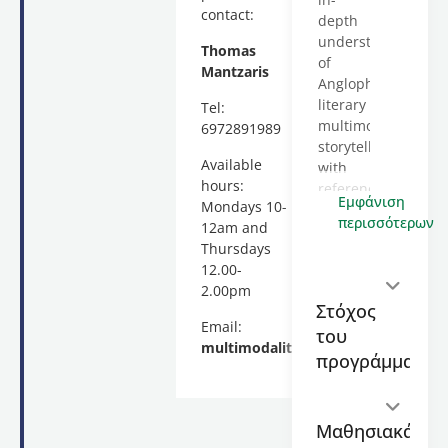
contact:
depth
understanding
Thomas
of
Mantzaris
Anglophone
literary
Tel:
multimodal
6972891989
storytelling
Available
with
hours:
reference
Εμφάνιση
Mondays 10-
to a
περισσότερων
12am and
variety
Thursdays
of
12.00-
multimodal
2.00pm
narratives
Στόχος
(print
Email:
του
and
multimodality@enl.auth.gr
digital)
προγράμματος
and
digital
applications.
Μαθησιακά
It is