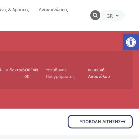
δες & Δράσεις
Ανακοινώσεις
GR
EN
Αν
4
Δίδακτρα:
ΔΩΡΕΑΝ
Υπεύθυνος
Φωτεινή
- 0€
Προγράμματος:
Αποστόλου
ΥΠΟΒΟΛΉ ΑΊΤΗΣΗΣ