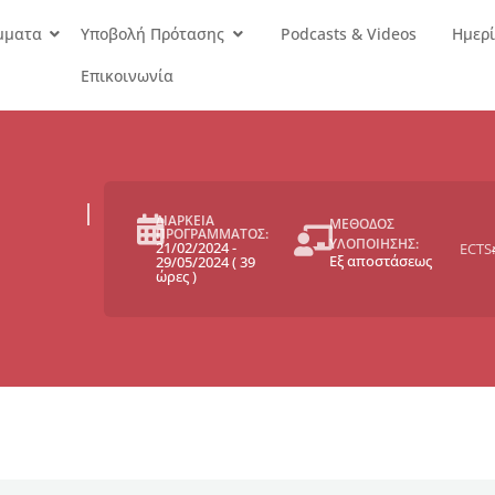
μματα
Υποβολή Πρότασης
Podcasts & Videos
Ημερί
Επικοινωνία
ΔΙΑΡΚΕΙΑ
ΜΕΘΟΔΟΣ
ΠΡΟΓΡΑΜΜΑΤΟΣ:
ΥΛΟΠΟΙΗΣΗΣ:
21/02/2024
-
ECTS:
Εξ αποστάσεως
29/05/2024
(
39
ώρες
)