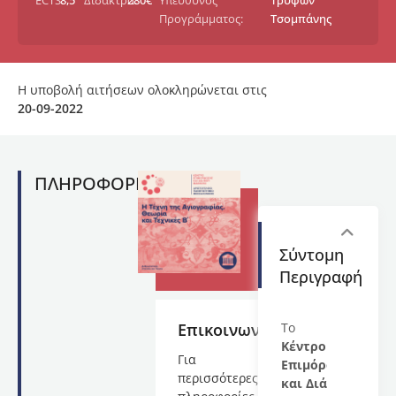
ECTS:
8,5
Δίδακτρα:
280€
Υπεύθυνος
Τρύφων
Προγράμματος:
Τσομπάνης
Η υποβολή αιτήσεων ολοκληρώνεται στις
20-09-2022
ΠΛΗΡΟΦΟΡΙΕΣ
Σύντομη
Περιγραφή
Επικοινωνία
Το
Κέντρο
Για
Επιμόρφωσης
περισσότερες
και Διά