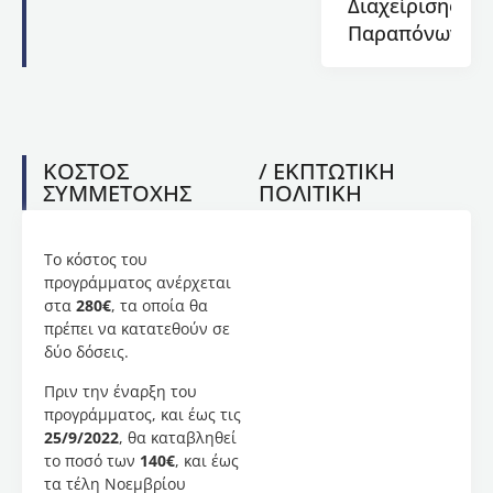
Πολιτισμού,
Διαχείρισης
της
Παραπόνων
Θεολογικής
Σχολής
του
Αριστοτελείου
Πανεπιστημίου
Θεσσαλονίκης
,
ΚΟΣΤΟΣ
/ ΕΚΠΤΩΤΙΚΗ
εξειδικευμένος
ΣΥΜΜΕΤΟΧΗΣ
ΠΟΛΙΤΙΚΗ
ακαδημαϊκός
στον
τομέα
Το κόστος του
της
προγράμματος ανέρχεται
Αισθητικής
στα
280€
, τα οποία θα
της
πρέπει να κατατεθούν σε
Θείας
δύο δόσεις.
Λατρείας,
Πριν την έναρξη του
και
προγράμματος, και έως τις
διακεκριμένος
25/9/2022
, θα καταβληθεί
αγιογράφος.
το ποσό των
140€
, και έως
Στο
τα τέλη Νοεμβρίου