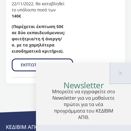
πρόγραμμα
22/11/2022, θα καταβληθεί
διδάσκουν
,
το υπόλοιπο ποσό των
το
140€
θεωρητικό
(Παρέχεται έκπτωση 50€
μέρος,
σε δύο εκπαιδευόμενους:
η
φοιτήτρια/τη ή άνεργη/
Παρασκευή
ο, με τα χαμηλότερα
Παπαδημητρίου,
εισοδηματικά κριτήρια).
ΕΔΙΠ
του
του
ΕΚΠΤΩΤΙΚΗ ΠΟΛΙΤΙΚΗ
Τμήματος
Κοινωνικής
Newsletter
Θεολογίας
και
Μπορείτε να εγγραφείτε στο
Χριστιανικού
Newsletter για να μαθαίνετε
Πολιτισμού,
πρώτοι για τα νέα
της
προγράμματα του ΚΕΔΙΒΙΜ
Θεολογικής
ΑΠΘ.
Σχολής
του
ΚΕΔΙΒΙΜ ΑΠΘ