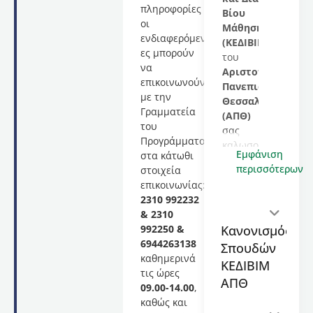
πληροφορίες
Βίου
οι
Μάθησης
ενδιαφερόμενοι/
(ΚΕΔΙΒΙΜ)
ες μπορούν
του
να
Αριστοτελείου
επικοινωνούν
Πανεπιστημίου
με την
Θεσσαλονίκης
Γραμματεία
(ΑΠΘ)
του
σας
Προγράμματος
καλωσορίζει
Εμφάνιση
στα κάτωθι
στο
περισσότερων
στοιχεία
εκπαιδευτικό
επικοινωνίας:
πρόγραμμα
2310 992232
με
& 2310
τίτλο
Κανονισμός
992250 &
Εφαρμογή
6944263138
Σπουδών
νέων
καθημερινά
τεχνολογιών
ΚΕΔΙΒΙΜ
τις ώρες
και
ΑΠΘ
09.00-14.00
,
μεθόδων
καθώς και
στη