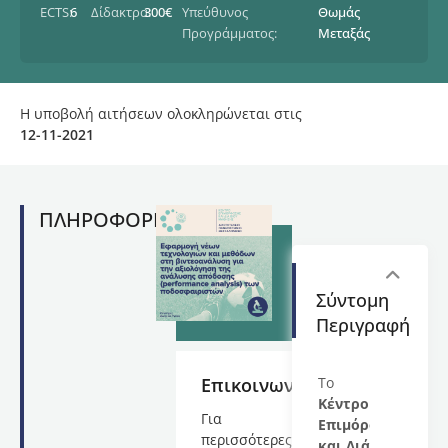
ECTS:
6
Δίδακτρα:
300€
Υπεύθυνος
Θωμάς
Προγράμματος:
Μεταξάς
Η υποβολή αιτήσεων ολοκληρώνεται στις
12-11-2021
ΠΛΗΡΟΦΟΡΙΕΣ
Σύντομη
Περιγραφή
Επικοινωνία
Το
Κέντρο
Για
Επιμόρφωσης
περισσότερες
και Διά