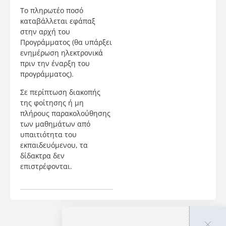
δικαιολογητικά:
Το πληρωτέο ποσό
Σύντομο
καταβάλλεται εφάπαξ
βιογραφικό
στην αρχή του
σημείωμα
Προγράμματος (θα υπάρξει
στην
ενημέρωση ηλεκτρονικά
ελληνική
πριν την έναρξη του
γλώσσα
προγράμματος).
Τίτλος
Σε περίπτωση διακοπής
σπουδών
της φοίτησης ή μη
Για την
πλήρους παρακολούθησης
επιλογή
των μαθημάτων από
των
υπαιτιότητα του
συμμετεχόντων
εκπαιδευόμενου, τα
θα
δίδακτρα δεν
τηρηθεί
επιστρέφονται.
σειρά
προτεραιότητας
των
εισερχόμενων
αιτήσεων