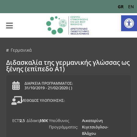
GR
EN
Αν
Γερμανικά
Διδασκαλία της γερμανικής γλώσσας ως
ξένης (επίπεδο Α1)
ΔΙΑΡΚΕΙΑ ΠΡΟΓΡΑΜΜΑΤΟΣ:
31/10/2019
-
21/02/2020
(
)
ΜΕΘΟΔΟΣ ΥΛΟΠΟΙΗΣΗΣ:
ECTS:
2,5
Δίδακτρα:
150€
Υπεύθυνος
Αικατερίνη
Προγράμματος:
Κιγιτσιόγλου-
Βλάχου