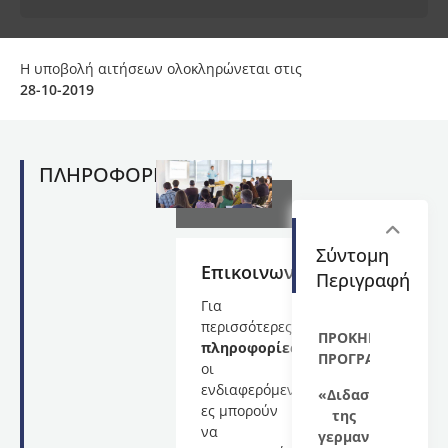
Η υποβολή αιτήσεων ολοκληρώνεται στις
28-10-2019
ΠΛΗΡΟΦΟΡΙΕΣ
Σύντομη
Επικοινωνία
Περιγραφή
Για
περισσότερες
ΠΡΟΚΗΡΥΞΗ
πληροφορίες
ΠΡΟΓΡΑΜΜΑΤΟΣ
οι
ενδιαφερόμενοι-
«Διδασκαλία
ες μπορούν
της
να
γερμανικής