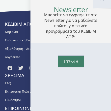
που
συμφωνούν
Newsletter
με τις
Μπορείτε να εγγραφείτε στο
προϋποθέσεις
Newsletter για να μαθαίνετε
της
ΚΕΔΙΒΙΜ ΑΠΘ
πρώτοι για τα νέα
προκήρυξης.
προγράμματα του ΚΕΔΙΒΙΜ
Μητρώα
ΑΠΘ.
Ενδοεταιρική Επιμόρφωση
Η
Αξιολόγηση – Διασφάλιση Ποιότητας
Επιστημονικά
Υπεύθυνη
Λογότυπα
ΕΓΓΡΑΦΗ
του
Προγράμματος
ΧΡΗΣΙΜΑ
Αικατερίνη
Κιγιτσιόγλου-
FAQ
Βλάχου,
Εκπτωτική Πολιτική
Καθηγήτρια
Α.Π.Θ
Σύνδεσμοι
ΕΠΙΚΟΙΝΩΝΙΑ