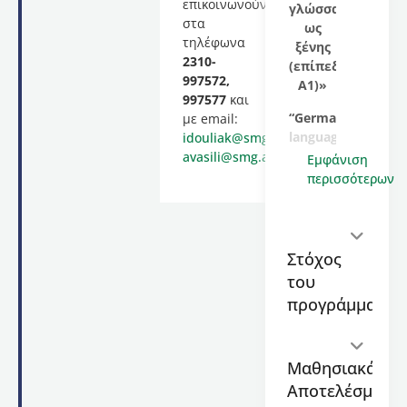
επικοινωνούν
γλώσσας
στα
ως
τηλέφωνα
ξένης
2310-
(επίπεδο
997572,
Α1)»
997577
και
“German
με email:
language
idouliak@smg.auth.gr
,
courses
avasili@smg.auth.gr
.
Εμφάνιση
in A1
περισσότερων
level”
Στο
πλαίσιο
Στόχος
του
του
Κέντρου
προγράμματος
Επιμόρφωσης
και Δια
Βίου
Μάθησης
Μαθησιακά
(Κ.Ε.ΔΙ.ΒΙ.Μ.)
Αποτελέσματα
του