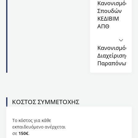
Πλαίσιο
Κανονισμός
Αναφοράς
Σπουδών
για τις
ΚΕΔΙΒΙΜ
Γλώσσες
ΑΠΘ
του
Συμβουλίου
της
Ευρώπης.
Κανονισμός
Διαχείρισης
Παραπόνων
Υποβολή
αιτήσεων
Η
αίτηση
θα
ΚΟΣΤΟΣ ΣΥΜΜΕΤΟΧΗΣ
πρέπει
να
συνοδεύεται
Το κόστος για κάθε
από τα
εκπαιδευόμενο ανέρχεται
ακόλουθα
σε
150€
.