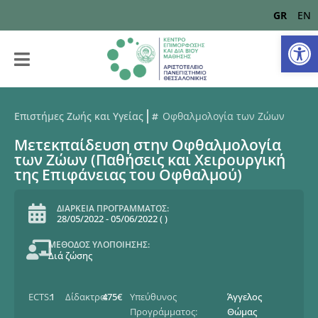
GR
EN
Αν
Επιστήμες Ζωής και Υγείας
Οφθαλμολογία των Ζώων
Μετεκπαίδευση στην Οφθαλμολογία
των Ζώων (Παθήσεις και Χειρουργική
της Επιφάνειας του Οφθαλμού)
ΔΙΑΡΚΕΙΑ ΠΡΟΓΡΑΜΜΑΤΟΣ:
28/05/2022
-
05/06/2022
(
)
ΜΕΘΟΔΟΣ ΥΛΟΠΟΙΗΣΗΣ:
Διά ζώσης
ECTS:
1
Δίδακτρα:
475€
Υπεύθυνος
Άγγελος
Προγράμματος:
Θώμας