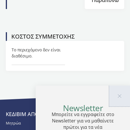
Παραπόνων
Κτηνιατρικής,
ΑΠΘ
.
Στο
πρόγραμμα
διδάσκουν:
ΚΟΣΤΟΣ ΣΥΜΜΕΤΟΧΗΣ
Αναστασία
Κομνηνού:
Το περιεχόμενο δεν είναι
H
διαθέσιμο.
Αναστασία
Κομνηνού
είναι
Καθηγήτρια
Χειρουργικής-
Συγκριτικής
Οφθαλμολογίας-
Ιατρικής
Newsletter
Εξωτικών
ΚΕΔΙΒΙΜ ΑΠΘ
Μπορείτε να εγγραφείτε στο
και
Newsletter για να μαθαίνετε
Άγριων
Μητρώα
πρώτοι για τα νέα
Ζώων