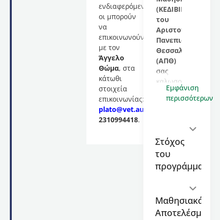
ενδιαφερόμενες/
(ΚΕΔΙΒΙΜ)
οι μπορούν
του
να
Αριστοτελείου
επικοινωνούν
Πανεπιστημίου
με τον
Θεσσαλονίκης
Άγγελο
(ΑΠΘ)
Θώμα
, στα
σας
κάτωθι
καλωσορίζει
Εμφάνιση
στοιχεία
στο
περισσότερων
επικοινωνίας:
εκπαιδευτικό
plato@vet.auth.gr
,
πρόγραμμα
2310994418
.
με
τίτλο
Στόχος
“Μετεκπαίδευση
του
στην
Οφθαλμολογία
προγράμματος
των
Ζώων
(Παθήσεις
Μαθησιακά
και
Αποτελέσματα
Χειρουργική