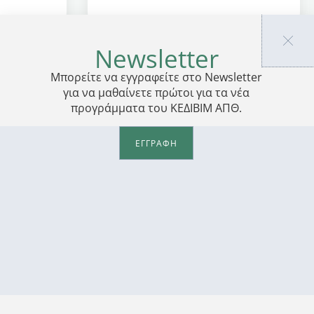
Newsletter
Μπορείτε να εγγραφείτε στο Newsletter
για να μαθαίνετε πρώτοι για τα νέα
προγράμματα του ΚΕΔΙΒΙΜ ΑΠΘ.
ΕΓΓΡΑΦΗ
ΠΡΟΣΩΠΙΚΑ ΔΕΔΟΜΕΝΑ
ΕΔΙΒΙΜ ΑΠΘ
Πολιτική Απορρήτου
2, -83, -81
Πολιτική Cookies
Οδηγός Πνευματικής Ιδιοκτησίας ΑΠΘ