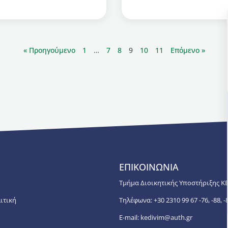
« Προηγούμενο
1
…
7
8
9
10
11
Επόμενο »
ΕΠΙΚΟΙΝΩΝΙΑ
Τμήμα Διοικητικής Υποστήριξης Κ
ιτική
Τηλέφωνα: +30 2310 99 67 -76, -88, -8
E-mail:
kedivim@auth.gr