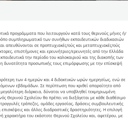
ευτικά προγράμματα που λειτουργούν κατά τους θερινούς μήνες ή/
 τρόπο συμπληρωματικό των συνήθων εκπαιδευτικών διαδικασιών
και απευθύνονται σε προπτυχιακές/ούς και μεταπτυχιακές/ούς
κτορες, επιστήμονες και ερευνήτριες/ερευνητές από την Ελλάδα
 εκπαιδευτικά την περίοδο του καλοκαιριού και της διακοπής των
τη δυνατότητα προσωπικής τους επιμόρφωσης με την επίσκεψή
μικρότερη των 4 ημερών και 4 διδακτικών ωρών ημερησίως, ενώ σε
χόμενων εβδομάδων. Σε περίπτωση που κριθεί απαραίτητο από
 μεγαλύτερη διάρκεια, δύναται να υποβληθεί τεκμηριωμένη
νός Θερινού Σχολείου θα πρέπει να διεξάγεται με κάθε διαθέσιμο
 στρογγυλές τράπεζες, ομάδες εργασίας, δράσεις συμβουλευτικής
 επισκέψεις και άλλες διαδραστικές δραστηριότητες. Η επιλογή
ή χαρακτήρα του εκάστοτε Θερινού Σχολείου και, αφετέρου, με