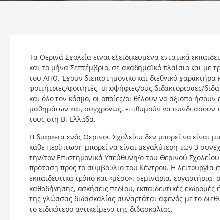
Τα Θερινά Σχολεία είναι εξειδικευμένα εντατικά εκπαιδ
και το μήνα Σεπτέμβριο, σε ακαδημαϊκό πλαίσιο και με
του ΑΠΘ. Έχουν διεπιστημονικό και διεθνικό χαρακτήρα 
φοιτήτριες/φοιτητές, υποψήφιες/ους διδακτόρισσες/διδά
και όλο τον κόσμο, οι οποίες/οι θέλουν να αξιοποιήσουν
μαθημάτων και, συγχρόνως, επιθυμούν να συνδυάσουν 
τους στη Β. Ελλάδα.
Η διάρκεια ενός Θερινού Σχολείου δεν μπορεί να είναι 
κάθε περίπτωση μπορεί να είναι μεγαλύτερη των 3 συνε
την/τον Επιστημονικά Υπεύθυνη/ο του Θερινού Σχολείου
πρόταση προς το συμβούλιο του Κέντρου. Η λειτουργία ε
εκπαιδευτικά τρόπο και «μέσο»: σεμινάρια, εργαστήρια,
καθοδήγησης, ασκήσεις πεδίου, εκπαιδευτικές εκδρομές ή
της γλώσσας διδασκαλίας συναρτάται αφενός με το διεθν
το ειδικότερο αντικείμενο της διδασκαλίας.