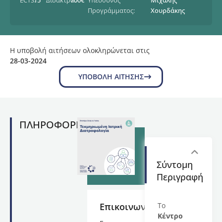
ECTS:
15
Δίδακτρα:
700€
Υπεύθυνος
Μιχάλης
Προγράμματος:
Χουρδάκης
Η υποβολή αιτήσεων ολοκληρώνεται στις
28-03-2024
ΥΠΟΒΟΛΉ ΑΊΤΗΣΗΣ
ΠΛΗΡΟΦΟΡΙΕΣ
Σύντομη
Περιγραφή
Επικοινωνία
Το
Κέντρο