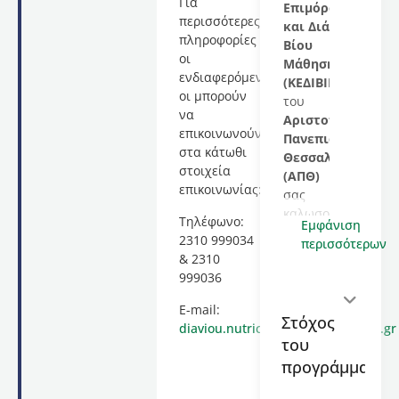
Για
Επιμόρφωσης
περισσότερες
και Διά
πληροφορίες
Βίου
οι
Μάθησης
ενδιαφερόμενες/
(ΚΕΔΙΒΙΜ)
οι μπορούν
του
να
Αριστοτελείου
επικοινωνούν
Πανεπιστημίου
στα κάτωθι
Θεσσαλονίκης
στοιχεία
(ΑΠΘ)
επικοινωνίας:
σας
καλωσορίζει
Τηλέφωνο:
Εμφάνιση
στο
2310 999034
περισσότερων
εκπαιδευτικό
& 2310
πρόγραμμα
999036
με
τίτλο
E-mail:
Στόχος
“Τεκμηριωμένη
diaviou.nutriclab.med@med.auth.gr
του
Ιατρική
Διατροφολογία”,
προγράμματος
συνολικής