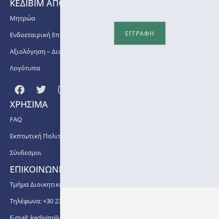
ΚΕΔΙΒΙΜ ΑΠΘ
MSc,
PhD),
Μητρώα
εκλ.
ΕΓΓΡΑΦΗ
Ενδοεταιρική Επιμόρφωση
Επίκουρη
Καθηγήτρια,
Αξιολόγηση – Διασφάλιση Ποιότητας
Τμήμα
Ιατρικής,
Λογότυπα
Σχολή
Επιστημών
Υγείας,
ΧΡΗΣΙΜΑ
Α.Π.Θ.,
Γιαννουλάκη
FAQ
Παρθένα
Εκπτωτική Πολιτική
(RD,
MSc,
Σύνδεσμοι
cPhD),
ΕΠΙΚΟΙΝΩΝΙΑ
Κλινικός
Διαιτολόγος-
Τμήμα Διοικητικής Υποστήριξης ΚΕΔΙΒΙΜ ΑΠΘ
Διατροφολόγος,
Τηλέφωνα: +30 2310 99 67 -76, -88, -82, -83, -81
Προϊσταμένη
Τμήματος
E-mail:
kedivim@auth.gr