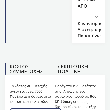
Στο
ΑΠΘ
πρόγραμμα
διδάσκουν
καθηγητές
Κανονισμός
του
Διαχείρισης
Α.Π.Θ.
Παραπόνων
και των
λοιπών
ΑΕΙ της
χώρας,
καθώς
επίσης
ΚΟΣΤΟΣ
/ ΕΚΠΤΩΤΙΚΗ
και
ΣΥΜΜΕΤΟΧΗΣ
ΠΟΛΙΤΙΚΗ
εξειδικευμένο
ακαδημαϊκό
και
Το κόστος συμμετοχής
Παρέχεται η δυνατότητα
κλινικό
ανέρχεται στα 700€.
αποπληρωμής του
προσωπικό
Παρέχεται η δυνατότητα
συνολικού ποσού σε
δύο
στον
εκπτωτικών πολιτικών.
(2) δόσεις
οι οποίες
τομέα
διαμορφώνονται ως εξής:
της