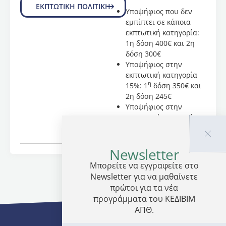
ιατρικής,
ΕΚΠΤΩΤΙΚΗ ΠΟΛΙΤΙΚΗ
Υποψήφιος που δεν
κλινικής
εμπίπτει σε κάποια
διατροφής
εκπτωτική κατηγορία:
και
1η δόση 400€ και 2η
μεθοδολογίας
δόση 300€
της
Υποψήφιος στην
ιατρικής
εκπτωτική κατηγορία
έρευνας.
η
15%: 1
δόση 350€ και
2η δόση 245€
Μεταξύ
Υποψήφιος στην
της
εκπτωτική κατηγορία
25μελούς
η
30%: 1
δόση 300€ και
ομάδας
2η δόση 190€
ενδεικτικά
Newsletter
αναφέρονται
οι
Μπορείτε να εγγραφείτε στο
παρακάτω
Newsletter για να μαθαίνετε
αλφαβητικά:
πρώτοι για τα νέα
προγράμματα του ΚΕΔΙΒΙΜ
Άντζα
ΑΠΘ.
Χριστίνα
(MD,