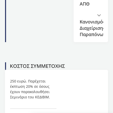
ΑΠΘ
Λήξη
προγράμματος:
28/09/2025
Κανονισμός
Διάρκεια:
Διαχείρισης
26
Παραπόνων
ώρες
Κόστος:
250€
Παρέχεται
εκπτωτική
ΚΟΣΤΟΣ ΣΥΜΜΕΤΟΧΗΣ
πολιτική:
Έκπτωση
20% σε
250 ευρώ. Παρέχεται
όσους
έκπτωση 20% σε όσους
έχουν
έχουν παρακολουθήσει
παρακολουθήσει
Σεμινάριο του ΚΕΔΙΒΙΜ
.
Σεμινάριο
του
ΚΕΔΙΒΙΜ
.