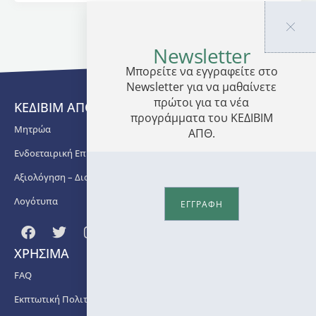
Παρέχεται
πιστοποιητικό
Newsletter
επιμόρφωσης
2 ECTS
Μπορείτε να εγγραφείτε στο
Newsletter για να μαθαίνετε
Αιτήσεις
πρώτοι για τα νέα
γίνονται
ΚΕΔΙΒΙΜ ΑΠΘ
προγράμματα του ΚΕΔΙΒΙΜ
δεκτές
Μητρώα
ΑΠΘ.
από
05/06/2025
Ενδοεταιρική Επιμόρφωση
έως
Αξιολόγηση – Διασφάλιση Ποιότητας
04/09/2025.
Λογότυπα
ΕΓΓΡΑΦΗ
ΧΡΗΣΙΜΑ
FAQ
Εκπτωτική Πολιτική