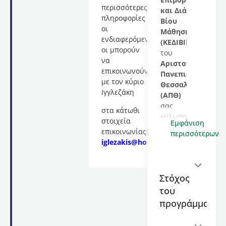
περισσότερες
και Διά
πληροφορίες
Βίου
οι
Μάθησης
ενδιαφερόμενες/
(ΚΕΔΙΒΙΜ)
οι μπορούν
του
να
Αριστοτελείου
επικοινωνούν
Πανεπιστημίου
με τον κύριο
Θεσσαλονίκης
Ιγγλεζάκη
(ΑΠΘ)
σας
στα κάτωθι
καλωσορίζει
στοιχεία
Εμφάνιση
στο
επικοινωνίας:
περισσότερων
εκπαιδευτικό
iglezakis@hotmail.com
.
πρόγραμμα
με
τίτλο
Στόχος
«
Συμμόρφωση
του
με τον
Κανονισμό
προγράμματος
για την
Τεχνητή