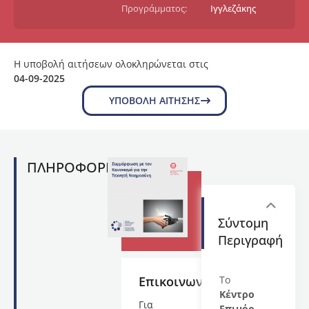
Προγράμματος:
Ιγγλεζάκης
Η υποβολή αιτήσεων ολοκληρώνεται στις
04-09-2025
ΥΠΟΒΟΛΉ ΑΊΤΗΣΗΣ
ΠΛΗΡΟΦΟΡΙΕΣ
Σύντομη
Περιγραφή
Επικοινωνία
Το
Κέντρο
Για
Επιμόρφωσης