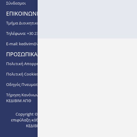
Σύνδεσμοι
ΕΠΙΚΟΙΝΩΝΙΑ
Τμήμα Διοικητικής Υποστήριξης ΚΕΔΙΒΙΜ ΑΠΘ
Τηλέφωνα: +30 2310 99 67 -76, -88, -82, -83, -81
E-mail:
kedivim@auth.gr
ΠΡΟΣΩΠΙΚΑ ΔΕΔΟΜΕΝΑ
Πολιτική Απορρήτου
Πολιτική Cookies
Οδηγός Πνευματικής Ιδιοκτησίας ΑΠΘ
Τήρηση Κανόνων στο πλαίσιο Διδασκαλίας των Προγραμμάτων
ΚΕΔΙΒΙΜ ΑΠΘ
Copyright © 2022. Με την
επιφύλαξη κάθε δικαιώματος -
Ανάπτυξη:
Μονάδα Ψηφιακής
ΚΕΔΙΒΙΜ ΑΠΘ.
Διακυβέρνησης ΑΠΘ