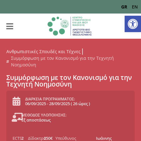
GR
EN
Αν
Ανθρωπιστικές Σπουδές και Τέχνες
Συμμόρφωση με τον Κανονισμό για την Τεχνητή
Νοημοσύνη
Συμμόρφωση με τον Κανονισμό για την
Τεχνητή Νοημοσύνη
ΔΙΑΡΚΕΙΑ ΠΡΟΓΡΑΜΜΑΤΟΣ:
06/09/2025
-
28/09/2025
(
26 ώρες
)
ΜΕΘΟΔΟΣ ΥΛΟΠΟΙΗΣΗΣ:
Εξ αποστάσεως
ECTS:
2
Δίδακτρα:
250€
Υπεύθυνος
Ιωάννης