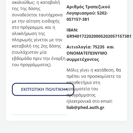
ακολούθως: η καταβολή
στο
Αριθμός Τραπεζικού
της 1ης δόσης
ποδόσφαιρο
Λογαριασμού: 5202-
συνοδεύεται ταυτόχρονα
σ’ έναν
057157-381
με την αίτηση εισδοχής
τομέα
στο πρόγραμμα, και η
IBAN:
της
ολοκλήρωση της
GR9401722020005202057157381
ανίχνευσης
πληρωμής γίνεται με την
ποδοσφαιριστών
καταβολή της 2ης δόσης
Αιτιολογία: 75235 και
σε
(τουλάχιστον μία
ΟΝΟΜΑΤΕΠΩΝΥΜΟ
επίπεδο
εβδομάδα πριν την έναρξη
συμμετέχοντος
ελίτ
του προγράμματος).
νέων
Μόλις γίνει η κατάθεση, θα
και στο
πρέπει να προσκομίσετε τα
υψηλό
καταθετήρια στη
ανταγωνιστικό
γραμματεία του
ΕΚΠΤΩΤΙΚΗ ΠΟΛΙΤΙΚΗ
επίπεδο.
προγράμματος
ηλεκτρονικά στο email:
Επιστημονικός
liab@phed.auth.gr
.
Υπεύθυνος
του
προγράμματος
είναι ο