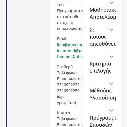
κύκλος)
,
του
διάρκειας
Μαθησιακά
Προγράμματος
80
Αποτελέσματα
στα κάτωθι
διδακτικών
στοιχεία
ωρών,
επικοινωνίας:
Σε
το
ποιους
οποίο
Email:
θα
απευθύνεται
liab@phed.auth.gr
,
διεξαχθεί
ioannimd@phed.auth.gr
,
από 31
tommet@phed.auth.gr
.
Ιανουαρίου
Κριτήρια
2025
Σταθερά
επιλογής
έως και
Τηλέφωνα
23
Επικοινωνίας
Φεβρουαρίου
2310992232,
Μέθοδος
2025
2310992250
και θα
(ώρες
Υλοποίησης
υλοποιηθεί
γραφείου)
με
Κινητά
σύγχρονη
Πρόγραμμα
Τηλέφωνα
εξ
Σπουδών
Επικοινωνίας
αποστάσεως