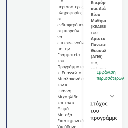
Για
Επιμόρφωσης
περισσότερες
και Διά
πληροφορίες
Βίου
οι
Μάθησης
ενδιαφερόμενες/
(ΚΕΔΙΒΙΜ)
οι μπορούν
του
να
Αριστοτελείου
επικοινωνούν
Πανεπιστημίου
με την
Θεσσαλονίκης
Γραμματεία
(ΑΠΘ)
του
σας
Προγράμματος
καλωσορίζει
Εμφάνιση
κ. Ευαγγελία
στο
περισσότερων
Μπαλακανάκη,
εκπαιδευτικό
τον κ.
πρόγραμμα
Ιωάννη
με
Μιχαηλίδη
τίτλο
Στόχος
και τον κ.
Scouting
Θωμά
του
στο
Μεταξά
ποδόσφαιρο
προγράμματος
Επιστημονικό
ος
(4
Υπεύθυνο