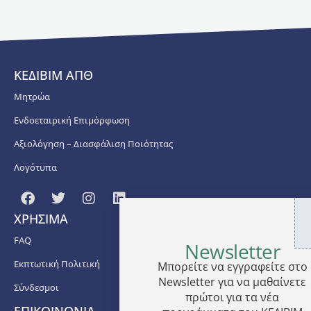
κ.
Θωμάς
Μεταξάς,
καθηγητής
Α΄
ΚΕΔΙΒΙΜ ΑΠΘ
Βαθμίδας
του
Μητρώα
ΤΕΦΑΑ
ΑΠΘ
.
Ενδοεταιρική Επιμόρφωση
Αξιολόγηση – Διασφάλιση Ποιότητας
Ο κ.
Θωμάς
Λογότυπα
Μεταξάς
είναι
Καθηγητής
ΧΡΗΣΙΜΑ
Εργομετρίας
–
FAQ
Newsletter
Ποδοσφαίρου
στο
Εκπτωτική Πολιτική
Μπορείτε να εγγραφείτε στο
ΤΕΦΑΑ
Newsletter για να μαθαίνετε
Σύνδεσμοι
Θεσσαλονίκης
πρώτοι για τα νέα
της
ΕΠΙΚΟΙΝΩΝΙΑ