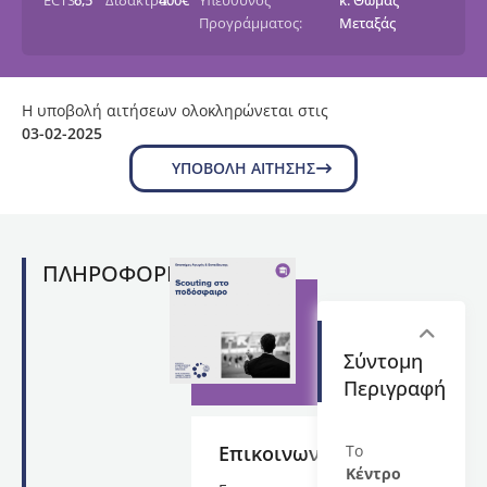
ECTS:
6,5
Δίδακτρα:
400€
Υπεύθυνος
κ. Θωμάς
Προγράμματος:
Μεταξάς
Η υποβολή αιτήσεων ολοκληρώνεται στις
03-02-2025
ΥΠΟΒΟΛΉ ΑΊΤΗΣΗΣ
ΠΛΗΡΟΦΟΡΙΕΣ
Σύντομη
Περιγραφή
Επικοινωνία
Το
Κέντρο