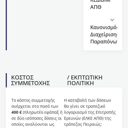
σύγχρονο
ΑΠΘ
και
ευέλικτο
πρόγραμμα
σπουδών
Κανονισμός
που
Διαχείρισης
αντανακλά
Παραπόνων
τις
ανάγκες
της
ποδοσφαιρικής
βιομηχανίας
με
ΚΟΣΤΟΣ
/ ΕΚΠΤΩΤΙΚΗ
σκοπό
ΣΥΜΜΕΤΟΧΗΣ
ΠΟΛΙΤΙΚΗ
να
υποστηρίξει
τη
Το κόστος συμμετοχής
Η καταβολή των δόσεων
συνεχή
ανέρχεται στο ποσό των
θα γίνει σε τραπεζικό
επαγγελματική
400 €
(πληρωτέο εφάπαξ ή
λογαριασμό της Επιτροπής
εξέλιξη
σε δύο ισόποσες δόσεις οι
Ερευνών (ΕΛΚΕ ΑΠΘ) της
όσων
οποίες αναλύονται ως
τράπεζας Πειραιώς:
εργάζονται