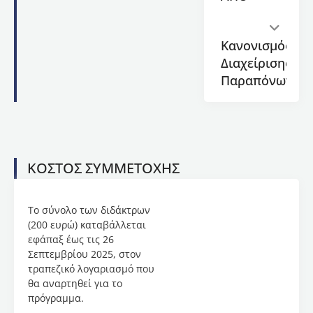
τέχνης του
ψηφιδωτού και
θα έχουν την
Κανονισμός
ευκαιρία να
Διαχείρισης
εντρυφήσουν
Παραπόνων
στις κλασικές
τεχνικές του.
Μέσα από μια
σειρά
συναντήσεων οι
συμμετέχοντες
ΚΟΣΤΟΣ ΣΥΜΜΕΤΟΧΗΣ
θα έρθουν σε
επαφή με τις
βασικές αρχές
Το σύνολο των διδάκτρων
της τέχνης του
(200 ευρώ) καταβάλλεται
ψηφιδωτού.
εφάπαξ έως τις 26
Σεπτεμβρίου 2025, στον
Οι
τραπεζικό λογαριασμό που
εκπαιδευόμενοι
θα αναρτηθεί για το
θα
πρόγραμμα.
ολοκληρώσουν