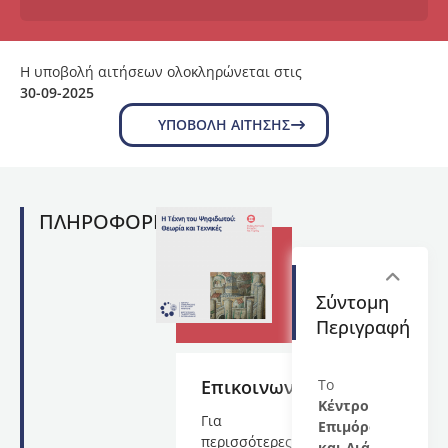
Η υποβολή αιτήσεων ολοκληρώνεται στις
30-09-2025
ΥΠΟΒΟΛΉ ΑΊΤΗΣΗΣ
ΠΛΗΡΟΦΟΡΙΕΣ
Σύντομη
Περιγραφή
Επικοινωνία
Το
Κέντρο
Για
Επιμόρφωσης
περισσότερες
και Διά