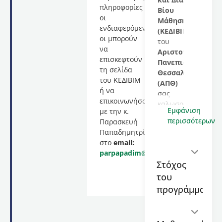
πληροφορίες
Βίου
οι
Μάθησης
ενδιαφερόμενες/
(ΚΕΔΙΒΙΜ)
οι μπορούν
του
να
Αριστοτελείου
επισκεφτούν
Πανεπιστημίου
τη σελίδα
Θεσσαλονίκης
του ΚΕΔΙΒΙΜ
(ΑΠΘ)
ή να
σας
επικοινωνήσουν
καλωσορίζει
Εμφάνιση
με την κ.
στο
περισσότερων
Παρασκευή
εκπαιδευτικό
Παπαδημητρίου
πρόγραμμα
στο
email
:
με
parpapadim
@
past
.
auth
.
gr
τίτλο
Στόχος
«Η
του
Τέχνη
του
προγράμματος
Ψηφιδωτού.
Θεωρία
και