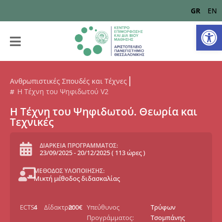
GR
EN
Αν
Ανθρωπιστικές Σπουδές και Τέχνες
Η Τέχνη του Ψηφιδωτού V2
Η Τέχνη του Ψηφιδωτού. Θεωρία και
Τεχνικές
ΔΙΑΡΚΕΙΑ ΠΡΟΓΡΑΜΜΑΤΟΣ:
23/09/2025
-
20/12/2025
(
113 ώρες
)
ΜΕΘΟΔΟΣ ΥΛΟΠΟΙΗΣΗΣ:
Μικτή μέθοδος διδασκαλίας
ECTS:
4
Δίδακτρα:
200€
Υπεύθυνος
Τρύφων
Προγράμματος:
Τσομπάνης