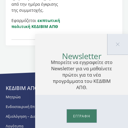
Έμφαση
από την ημέρα έγκρισης
δίνεται
της συμμετοχής.
σε
τεχνικές
Εφαρμόζεται
εκπτωτική
που
πολιτική ΚΕΔΙΒΙΜ ΑΠΘ
μπορούν
να
συνδεθούν
με την
Newsletter
καθημερινή
Μπορείτε να εγγραφείτε στο
φαρμακευτική
Newsletter για να μαθαίνετε
πρακτική,
όπως η
πρώτοι για τα νέα
ημιστερεή
προγράμματα του ΚΕΔΙΒΙΜ
εξώθηση,
ΑΠΘ.
ΚΕΔΙΒΙΜ ΑΠΘ
με
Μητρώα
στόχο
τη
Ενδοεταιρική Επιμόρφωση
βελτίωση
της
Αξιολόγηση – Διασφάλιση Ποιότητας
ΕΓΓΡΑΦΗ
ακρίβειας,
Λογότυπα