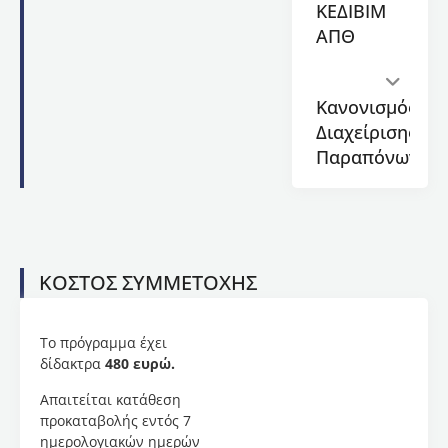
ΚΕΔΙΒΙΜ
και της
ΑΠΘ
τεχνολογίας
καλλυντικών
στις
πρακτικές
Κανονισμός
δυνατότητες
Διαχείρισης
της
Παραπόνων
τρισδιάστατης
εκτύπωσης
για την
παρασκευή
μικρών,
εξατομικευμένων
ΚΟΣΤΟΣ ΣΥΜΜΕΤΟΧΗΣ
ή κατά
παραγγελία
παρτίδων
Το πρόγραμμα έχει
στον
δίδακτρα
480 ευρώ.
χώρο
του
Απαιτείται κατάθεση
φαρμακείου/
προκαταβολής εντός 7
κτηνιατρείου.
ημερολογιακών ημερών