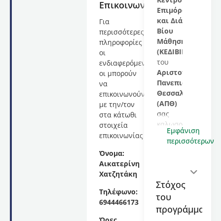
Επικοινωνία
Επιμόρφωσης
και Διά
Για
Βίου
περισσότερες
Μάθησης
πληροφορίες
(ΚΕΔΙΒΙΜ)
οι
του
ενδιαφερόμενες/
Αριστοτελείου
οι μπορούν
Πανεπιστημίου
να
Θεσσαλονίκης
επικοινωνούν
(ΑΠΘ)
με την/τον
σας
στα κάτωθι
καλωσορίζει
στοιχεία
Εμφάνιση
στο
επικοινωνίας
περισσότερων
εκπαιδευτικό
Όνομα:
πρόγραμμα
Αικατερίνη
με
Χατζητάκη
τίτλο
Στόχος
«
Τρισδιάστατη
Τηλέφωνο:
του
εκτύπωση
6944466173
(3Dprinting)
προγράμματος
στο
Ώρες