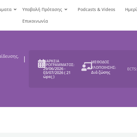
μματα
Υποβολή Πρότασης
Podcasts & Videos
Ημερί
Επικοινωνία
αίδευσης
,
ΔΙΑΡΚΕΙΑ
ΜΕΘΟΔΟΣ
ΠΡΟΓΡΑΜΜΑΤΟΣ:
ΥΛΟΠΟΙΗΣΗΣ:
29/06/2026
-
ECTS:
Διά ζώσης
03/07/2026
(
21
ώρες
)