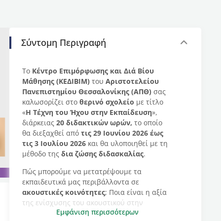
Σύντομη Περιγραφή
Το
Κέντρο Επιμόρφωσης και Διά Βίου
Μάθησης (ΚΕΔΙΒΙΜ)
του
Αριστοτελείου
Πανεπιστημίου Θεσσαλονίκης (ΑΠΘ)
σας
καλωσορίζει στο
θερινό σχολείο
με τίτλο
«
Η Τέχνη του Ήχου στην Εκπαίδευση
»,
διάρκειας
20 διδακτικών ωρών,
το οποίο
θα διεξαχθεί από
τις 29 Ιουνίου 2026 έως
τις 3 Ιουλίου 2026
και θα υλοποιηθεί με τη
μέθοδο της
δια ζώσης διδασκαλίας
.
Πώς μπορούμε να μετατρέψουμε τα
εκπαιδευτικά μας περιβάλλοντα σε
ακουστικές κοινότητες
; Ποια είναι η αξία
της ενίσχυσης του ακουστικού στην
Εμφάνιση περισσότερων
εκπαιδευτική πραγματικότητα; Ποια τα