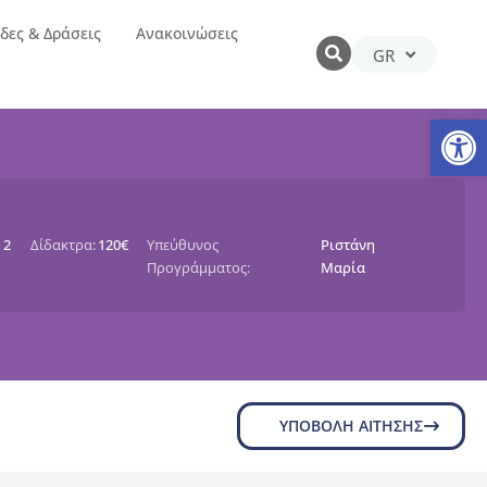
δες & Δράσεις
Ανακοινώσεις
GR
EN
Αν
2
Δίδακτρα:
120€
Υπεύθυνος
Ριστάνη
Προγράμματος:
Μαρία
ΥΠΟΒΟΛΉ ΑΊΤΗΣΗΣ