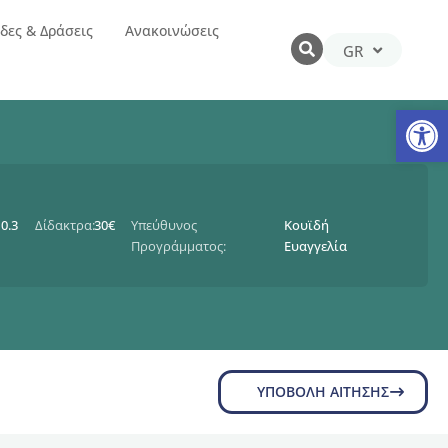
δες & Δράσεις
Ανακοινώσεις
GR
EN
Αν
0.3
Δίδακτρα:
30€
Υπεύθυνος
Κουϊδή
Προγράμματος:
Ευαγγελία
ΥΠΟΒΟΛΉ ΑΊΤΗΣΗΣ