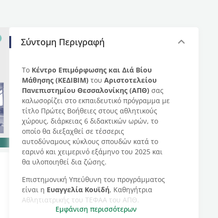
Σύντομη Περιγραφή
Το
Κέντρο Επιμόρφωσης και Διά Βίου
Μάθησης (ΚΕΔΙΒΙΜ)
του
Αριστοτελείου
Πανεπιστημίου Θεσσαλονίκης (ΑΠΘ)
σας
καλωσορίζει στο εκπαιδευτικό πρόγραμμα με
τίτλο Πρώτες Βοήθειες στους αθλητικούς
χώρους, διάρκειας 6 διδακτικών ωρών, το
οποίο θα διεξαχθεί σε τέσσερις
αυτοδύναμους κύκλους σπουδών κατά το
εαρινό και χειμερινό εξάμηνο του 2025 και
θα υλοποιηθεί δια ζώσης.
Επιστημονική Υπεύθυνη του προγράμματος
είναι η
Ευαγγελία Κουϊδή
, Καθηγήτρια
Αθλητιατρικής του ΤΕΦΑΑ του ΑΠΘ.
Εμφάνιση περισσότερων
Η κ.
Ευαγγελία Κουϊδή
είναι πτυχιούχος