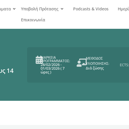
μματα
Υποβολή Πρότασης
Podcasts & Videos
Ημερί
Επικοινωνία
ΔΙΑΡΚΕΙΑ
ΜΕΘΟΔΟΣ
ΠΡΟΓΡΑΜΜΑΤΟΣ:
ΥΛΟΠΟΙΗΣΗΣ:
28/02/2026
-
ECTS:
Διά ζώσης
01/03/2026
(
7
υς 14
ώρες
)