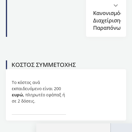
Στυλιανή
Φιδάνη,
Κανονισμός
κ.
Διαχείρισης
Παναγιώτα
Παραπόνων
Περβανίδου,
κ.
Παρασκευή
Τατσιοπούλου,
κ.
Ελένη
ΚΟΣΤΟΣ ΣΥΜΜΕΤΟΧΗΣ
Κοτανίδου,
κ.
Παναγιώτα
Το κόστος ανά
Τσαλουχίδου.
εκπαιδευόμενο είναι 200
Έναρξη
ευρώ,
πληρωτέο εφάπαξ ή
προγράμματος:
σε 2 δόσεις.
16/03/2026
Λήξη
προγράμματος:
16/06/2026