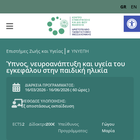
GR
EN
Αν
Επιστήμες Ζωής και Υγείας
ΥΝΥΕΠΗ
Ύπνος, νευροανάπτυξη και υγεία του
εγκεφάλου στην παιδική ηλικία
ΔΙΑΡΚΕΙΑ ΠΡΟΓΡΑΜΜΑΤΟΣ:
16/03/2026
-
16/06/2026
(
60 ώρες
)
ΜΕΘΟΔΟΣ ΥΛΟΠΟΙΗΣΗΣ:
Εξ αποστάσεως εκπαίδευση
ECTS:
2
Δίδακτρα:
200€
Υπεύθυνος
Γώγου
Προγράμματος:
Μαρία