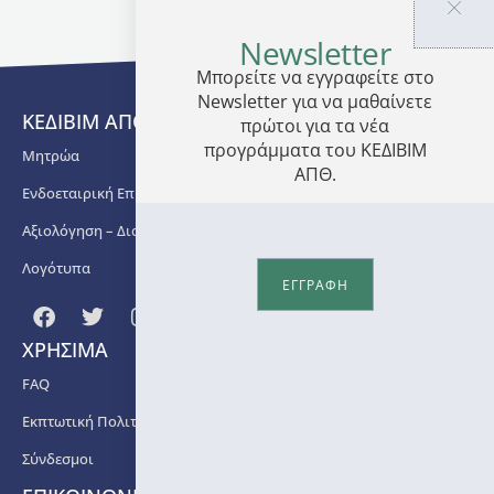
Ημερομηνίες
Newsletter
έναρξης
και
Μπορείτε να εγγραφείτε στο
λήξης
Newsletter για να μαθαίνετε
ΚΕΔΙΒΙΜ ΑΠΘ
των
πρώτοι για τα νέα
αιτήσεων:
προγράμματα του ΚΕΔΙΒΙΜ
Μητρώα
02/01/2026-
ΑΠΘ.
15/03/2026
Ενδοεταιρική Επιμόρφωση
Διάρκεια:
Αξιολόγηση – Διασφάλιση Ποιότητας
60
Λογότυπα
διδακτικές
ΕΓΓΡΑΦΗ
ώρες
Κόστος:
ΧΡΗΣΙΜΑ
200
FAQ
ευρώ
Εκπτωτική Πολιτική
Δόσεις:
1 ή 2
Σύνδεσμοι
Προκαταβολή: