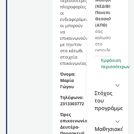
περισσότερες
(ΚΕΔΙΒΙΜ)
του
Αρισ
πληροφορίες
Πανεπιστημίου
οι
Θεσσαλονίκης
ενδιαφερόμενες/
(ΑΠΘ)
οι μπορούν
σας
να
καλωσορίζει
επικοινωνούν
στο
με την/τον
εκπαιδευτικό
στα κάτωθι
πρόγραμμα
στοιχεία
Εμφάνιση
με
επικοινωνίας
περισσότερων
τίτλο
Όνομα:
«Ύπνος,
Μαρία
νευροανάπτυξη
Γώγου
και
Στόχος
υγεία
Τηλέφωνο:
του
του
2313303772
εγκεφάλου
προγράμματος
στην
Ώρες
παιδική
επικοινωνίας:
ηλικία»,
Δευτέρα-
Μαθησιακά
διάρκειας
Παρασκευή,