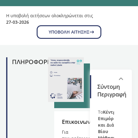
Η υποβολή αιτήσεων ολοκληρώνεται στις
27-03-2026
ΥΠΟΒΟΛΉ ΑΊΤΗΣΗΣ
ΠΛΗΡΟΦΟΡΙΕΣ
Σύντομη
Περιγραφή
Το
Κέντρο
Επιμόρφωσης
Επικοινωνία
και Διά
Βίου
Για
Μάθησης