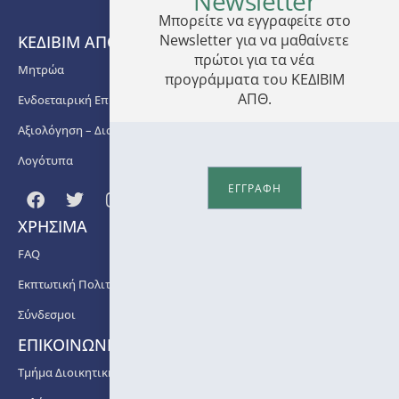
Newsletter
training
Μπορείτε να εγγραφείτε στο
technicians
Newsletter για να μαθαίνετε
ΚΕΔΙΒΙΜ ΑΠΘ
and
πρώτοι για τα νέα
primary
Μητρώα
προγράμματα του ΚΕΔΙΒΙΜ
production
ΑΠΘ.
Ενδοεταιρική Επιμόρφωση
workers
in
Αξιολόγηση – Διασφάλιση Ποιότητας
Sustainable
Precision
Λογότυπα
Agriculture.
ΕΓΓΡΑΦΗ
The
project
ΧΡΗΣΙΜΑ
provides
3 ECTS
FAQ
and a
Εκπτωτική Πολιτική
General
Training
Σύνδεσμοι
Certificate.
ΕΠΙΚΟΙΝΩΝΙΑ
The
Τμήμα Διοικητικής Υποστήριξης ΚΕΔΙΒΙΜ ΑΠΘ
Scientific
Director