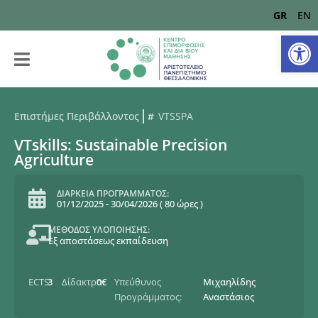
GR
EN
Αν
Επιστήμες Περιβάλλοντος
VTSSPA
VTskills: Sustainable Precision
Agriculture
ΔΙΑΡΚΕΙΑ ΠΡΟΓΡΑΜΜΑΤΟΣ:
01/12/2025
-
30/04/2026
(
80 ώρες
)
ΜΕΘΟΔΟΣ ΥΛΟΠΟΙΗΣΗΣ:
Εξ αποστάσεως εκπαίδευση
ECTS:
3
Δίδακτρα:
0€
Υπεύθυνος
Μιχαηλίδης
Προγράμματος:
Αναστάσιος