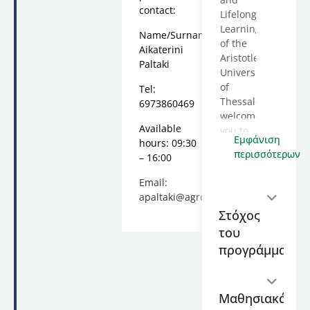
contact:
Lifelong
Learning
Name/Surname:
of the
Aikaterini
Aristotle
Paltaki
University
of
Tel:
Thessaloniki
6973860469
welcomes
Available
you to
Εμφάνιση
hours: 09:30
the
περισσότερων
– 16:00
“VTskills:
Sustainable
Email:
Precision
apaltaki@agro.auth.gr
Agriculture”,
Στόχος
a 80-
του
hour
online)
προγράμματος
course
via an
e-
Μαθησιακά
learning