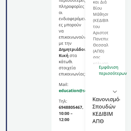
περισσότερες
και Διά
πληροφορίες
Βίου
οι
Μάθησης
ενδιαφερόμενοι/
(ΚΕΔΙΒΙΜ)
ες μπορούν
του
να
Αριστοτελείου
επικοινωνούν
Πανεπιστημίου
με την
Θεσσαλονίκης
Δημητριάδου
(ΑΠΘ)
Κική
στα
σας
κάτωθι
καλωσορίζει
Εμφάνιση
στοιχεία
στο
περισσότερων
επικοινωνίας:
εκπαιδευτικό
πρόγραμμα
Mail:
με
education@selfhelp.gr
τίτλο
Κανονισμός
Πρόγραμμα
Τηλ:
Σπουδών
Εκπαίδευσης
6948805467,
στις
ΚΕΔΙΒΙΜ
10:00 –
Κριτικές
12:00
ΑΠΘ
Προσεγγίσεις
του