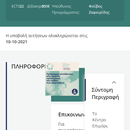
ECTS:
22
Δίδακτρα:
350€
Υπεύθυνος
Φοίβος
Προγράμματος:
Ζαφειρίδης
Η υποβολή αιτήσεων ολοκληρώνεται στις
10-10-2021
ΠΛΗΡΟΦΟΡΙΕΣ
Σύντομη
Περιγραφή
Επικοινωνία
Το
Κέντρο
Για
Επιμόρφωσης