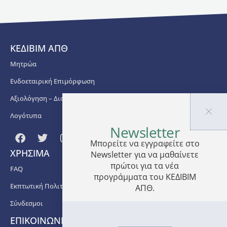
σεμινάρια
και με
δια
ζώσης
ΚΕΔΙΒΙΜ ΑΠΘ
πρακτική
άσκηση.
Μητρώα
Επιστημονικός
Ενδοεταιρική Επιμόρφωση
Υπεύθυνος
Αξιολόγηση – Διασφάλιση Ποιότητας
του
προγράμματος
Λογότυπα
είναι ο
Newsletter
κ.
Φοίβος
Μπορείτε να εγγραφείτε στο
ΧΡΗΣΙΜΑ
Ζαφειρίδης
,
Newsletter για να μαθαίνετε
τ.
πρώτοι για τα νέα
FAQ
Αναπληρωτής
προγράμματα του ΚΕΔΙΒΙΜ
Καθηγητής
Εκπτωτική Πολιτική
ΑΠΘ.
της
Σύνδεσμοι
Ψυχολογίας
των
ΕΠΙΚΟΙΝΩΝΙΑ