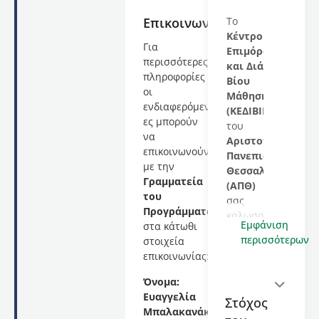
Επικοινωνία
Το
Κέντρο
Για
Επιμόρφωσης
περισσότερες
και Διά
πληροφορίες
Βίου
οι
Μάθησης
ενδιαφερόμενοι/
(ΚΕΔΙΒΙΜ)
ες μπορούν
του
να
Αριστοτελείου
επικοινωνούν
Πανεπιστημίου
με την
Θεσσαλονίκης
Γραμματεία
(ΑΠΘ)
του
σας
Προγράμματος
καλωσορίζει
Εμφάνιση
στα κάτωθι
στο
περισσότερων
στοιχεία
εκπαιδευτικό
επικοινωνίας:
πρόγραμμα
με
Όνομα:
τίτλο
Ευαγγελία
Στόχος
Εφαρμογή
Μπαλακανάκη