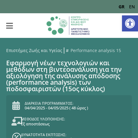
GR
EN
Αν
Επιστήμες Ζωής και Υγείας
Performance analysis 15
Εφαρμογή νέων τεχνολογιών και
μεθόδων στη βιντεοανάλυση για την
αξιολόγηση της ανάλυσης απόδοσης
(performance analysis) των
ποδοσφαιριστών (15ος κύκλος)
ΔΙΑΡΚΕΙΑ ΠΡΟΓΡΑΜΜΑΤΟΣ:
04/04/2025
-
04/05/2025
(
48 ώρες
)
ΜΕΘΟΔΟΣ ΥΛΟΠΟΙΗΣΗΣ:
Εξ αποστάσεως
ΔΥΝΑΤΟΤΗΤΑ ΕΚΠΤΩΣΗΣ: