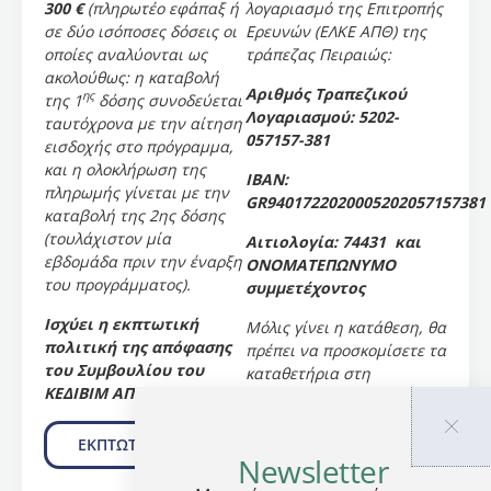
300 €
(πληρωτέο εφάπαξ ή
λογαριασμό της Επιτροπής
τις
σε δύο ισόποσες δόσεις οι
Ερευνών (ΕΛΚΕ ΑΠΘ) της
ανάγκες
οποίες αναλύονται ως
τράπεζας Πειραιώς:
της
ακολούθως: η καταβολή
ποδοσφαιρικής
Αριθμός Τραπεζικού
ης
της 1
δόσης συνοδεύεται
βιομηχανίας
Λογαριασμού: 5202-
ταυτόχρονα με την αίτηση
με
057157-381
εισδοχής στο πρόγραμμα,
σκοπό
και η ολοκλήρωση της
IBAN:
να
πληρωμής γίνεται με την
GR9401722020005202057157381
υποστηρίξει
καταβολή της 2ης δόσης
τη
(τουλάχιστον μία
Αιτιολογία: 74431 και
συνεχή
εβδομάδα πριν την έναρξη
ΟΝΟΜΑΤΕΠΩΝΥΜΟ
επαγγελματική
του προγράμματος).
συμμετέχοντος
εξέλιξη
όσων
Ισχύει η εκπτωτική
Μόλις γίνει η κατάθεση, θα
εργάζονται
πολιτική της απόφασης
πρέπει να προσκομίσετε τα
στο
του Συμβουλίου του
καταθετήρια στη
ποδόσφαιρο
ΚΕΔΙΒΙΜ ΑΠΘ
γραμματεία του
σ’ ένα
προγράμματος ηλεκτρονικά
στενά
στο
email:
ΕΚΠΤΩΤΙΚΗ ΠΟΛΙΤΙΚΗ
συνδεδεμένο
Newsletter
liab@phed.auth.gr
.
τομέα