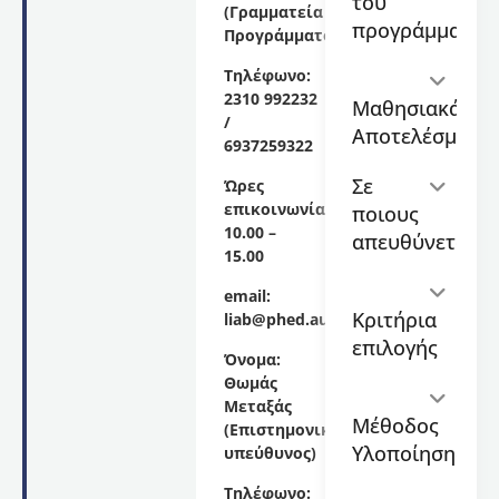
του
νέων
(Γραμματεία
τεχνολογιών
προγράμματος
Προγράμματος)
και
μεθόδων
Τηλέφωνο:
στη
2310 992232
Μαθησιακά
βιντεοανάλυση
/
Αποτελέσματα
για την
6937259322
αξιολόγηση
Σε
Ώρες
της
επικοινωνίας:
ποιους
ανάλυσης
10.00 –
απόδοσης
απευθύνεται
15.00
(performance
analysis)
email
:
των
Κριτήρια
liab
@
phed
.
auth
.
gr
ποδοσφαιριστών
επιλογής
ος
(15
Όνομα:
κύκλος)
,
Θωμάς
διάρκειας
Μεταξάς
Μέθοδος
48
(Επιστημονικός
διδακτικών
Υλοποίησης
υπεύθυνος)
ωρών
,
Τηλέφωνο:
το