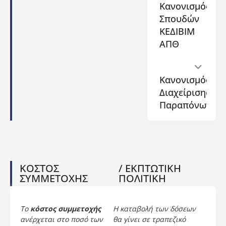
Meeting
Κανονισμός
και
Σπουδών
ασύγχρονη
ΚΕΔΙΒΙΜ
διδασκαλία
.
ΑΠΘ
Το
πρόγραμμα
παρέχει
Κανονισμός
6 ECTS.
Διαχείρισης
Η
Παραπόνων
επιμόρφωση
αυτή
παρέχει
ένα
συνεκτικό,
σύγχρονο
ΚΟΣΤΟΣ
/ ΕΚΠΤΩΤΙΚΗ
και
ΣΥΜΜΕΤΟΧΗΣ
ΠΟΛΙΤΙΚΗ
ευέλικτο
πρόγραμμα
σπουδών
Το
κόστος συμμετοχής
Η καταβολή των δόσεων
που
ανέρχεται στο ποσό των
θα γίνει σε τραπεζικό
αντανακλά