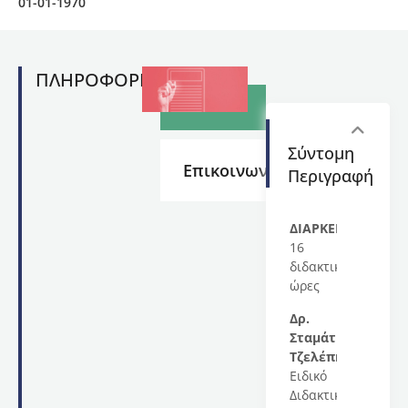
01-01-1970
ΠΛΗΡΟΦΟΡΙΕΣ
Σύντομη
Επικοινωνία
Περιγραφή
ΔΙΑΡΚΕΙΑ
:
16
διδακτικές
ώρες
Δρ.
Σταμάτιος
Τζελέπης
,
Ειδικό
Διδακτικό