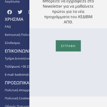
Μπορείτε να εγγραφείτε στο
Λογότυπα
Newsletter για να μαθαίνετε
πρώτοι για τα νέα
προγράμματα του ΚΕΔΙΒΙΜ
ΧΡΗΣΙΜΑ
ΑΠΘ.
FAQ
Εκπτωτική Πολιτική
Σύνδεσμοι
ΕΓΓΡΑΦΗ
ΕΠΙΚΟΙΝΩΝΙΑ
Τμήμα Διοικητικής Υποστήριξης ΚΕΔΙΒΙΜ ΑΠΘ
Τηλέφωνα: +30 2310 99 67 -76, -88, -82, -83, -81
E-mail:
kedivim@auth.gr
ΠΡΟΣΩΠΙΚΑ ΔΕΔΟΜΕΝΑ
Πολιτική Απορρήτου
Πολιτική Cookies
Οδηγός Πνευματικής Ιδιοκτησίας ΑΠΘ