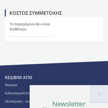
τράπεζες,
ιδιωτικές
ΚΟΣΤΟΣ ΣΥΜΜΕΤΟΧΗΣ
επιχειρήσεις
και σε
οργανισμούς
Το περιεχόμενο δεν είναι
του
διαθέσιμο.
Δημοσίου.
Συμμετείχε,
επίσης,
σε 4
ερευνητικά
έργα
Ελλάδος
και
Ευρώπης.
ΚΕΔΙΒΙΜ ΑΠΘ
Μητρώα
Ενδοεταιρική Επιμόρφωση
Αξιολόγηση – Διασφάλιση Ποιότητας
Newsletter