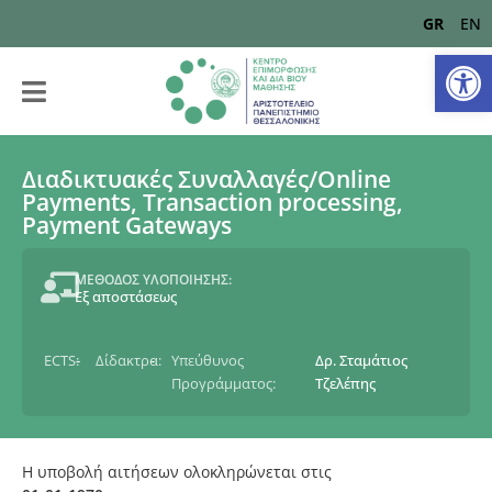
GR
EN
Αν
Διαδικτυακές Συναλλαγές/Online
Payments, Transaction processing,
Payment Gateways
ΜΕΘΟΔΟΣ ΥΛΟΠΟΙΗΣΗΣ:
Εξ αποστάσεως
ECTS:
-
Δίδακτρα:
-
Υπεύθυνος
Δρ. Σταμάτιος
Προγράμματος:
Τζελέπης
Η υποβολή αιτήσεων ολοκληρώνεται στις