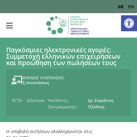
GR
EN
Αν
Παγκόσμιες ηλεκτρονικές αγορές:
Συμμετοχή ελληνικών επιχειρήσεων
και προώθηση των πωλήσεων τους
ΜΕΘΟΔΟΣ ΥΛΟΠΟΙΗΣΗΣ:
Εξ αποστάσεως
ECTS:
-
Δίδακτρα:
-
Υπεύθυνος
Δρ. Σταμάτιος
Προγράμματος:
Τζελέπης
Η υποβολή αιτήσεων ολοκληρώνεται στις