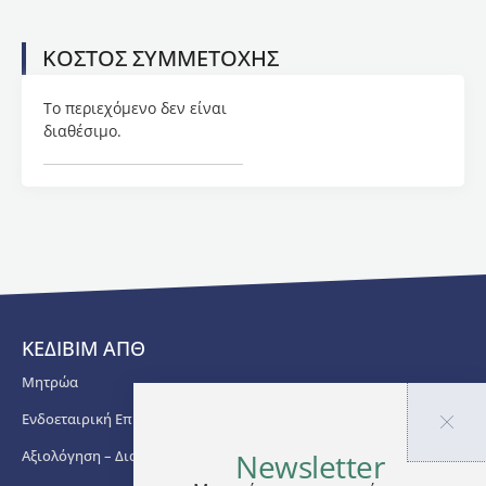
και
ανάπτυξης
ΚΟΣΤΟΣ ΣΥΜΜΕΤΟΧΗΣ
λογισμικού
σε
τράπεζες,
Το περιεχόμενο δεν είναι
ιδιωτικές
διαθέσιμο.
επιχειρήσεις
και σε
οργανισμούς
του
Δημοσίου.
Συμμετείχε,
επίσης,
σε 4
ερευνητικά
ΚΕΔΙΒΙΜ ΑΠΘ
έργα
Ελλάδος
Μητρώα
και
Ενδοεταιρική Επιμόρφωση
Ευρώπης.
Αξιολόγηση – Διασφάλιση Ποιότητας
Newsletter