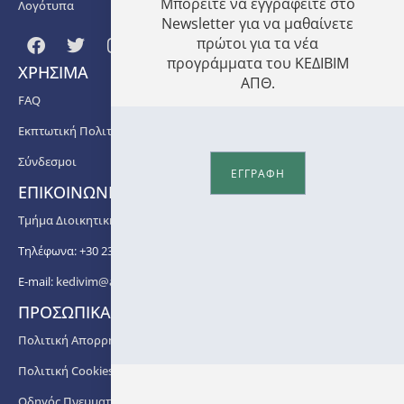
Μπορείτε να εγγραφείτε στο
Λογότυπα
Newsletter για να μαθαίνετε
πρώτοι για τα νέα
προγράμματα του ΚΕΔΙΒΙΜ
ΧΡΗΣΙΜΑ
ΑΠΘ.
FAQ
Εκπτωτική Πολιτική
Σύνδεσμοι
ΕΓΓΡΑΦΗ
ΕΠΙΚΟΙΝΩΝΙΑ
Τμήμα Διοικητικής Υποστήριξης ΚΕΔΙΒΙΜ ΑΠΘ
Τηλέφωνα: +30 2310 99 67 -76, -88, -82, -83, -81
E-mail:
kedivim@auth.gr
ΠΡΟΣΩΠΙΚΑ ΔΕΔΟΜΕΝΑ
Πολιτική Απορρήτου
Πολιτική Cookies
Οδηγός Πνευματικής Ιδιοκτησίας ΑΠΘ