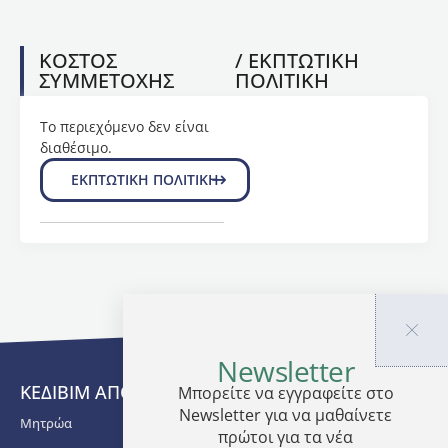
Thessaloniki,
Thessaloniki,
ΚΟΣΤΟΣ
/ ΕΚΠΤΩΤΙΚΗ
Greece.
ΣΥΜΜΕΤΟΧΗΣ
ΠΟΛΙΤΙΚΗ
The
Director
Το περιεχόμενο δεν είναι
of the
διαθέσιμο.
Programme
is Dr.
ΕΚΠΤΩΤΙΚΗ ΠΟΛΙΤΙΚΗ
Anastasia
Tsingotjidou,
DVM,
PhD,
Associate
Professor
at the
Laboratory
Newsletter
of
Anatomy,
ΚΕΔΙΒΙΜ ΑΠΘ
Μπορείτε να εγγραφείτε στο
Histology
Newsletter για να μαθαίνετε
Μητρώα
and
πρώτοι για τα νέα