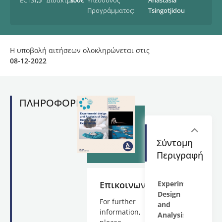
ECTS:
1,5
Δίδακτρα:
300€
Υπεύθυνος
Anastasia
Προγράμματος:
Tsingotjidou
Η υποβολή αιτήσεων ολοκληρώνεται στις
08-12-2022
ΠΛΗΡΟΦΟΡΙΕΣ
Σύντομη
Περιγραφή
Επικοινωνία
Experimental
Design
For further
and
information,
Analysis