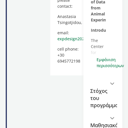
please
of Data
contact:
from
Animal
Anastasia
Experiments
Tsingotjidou,
Introduction
email:
expdesign2022@gmail.com
The
Center
cell phone:
for
+30
Education
Εμφάνιση
6945772198
and
περισσότερων
Lifelong
Learning
of the
Aristotle
Στόχος
University
του
of
προγράμματος
Thessaloniki
welcomes
you to
Μαθησιακά
the,