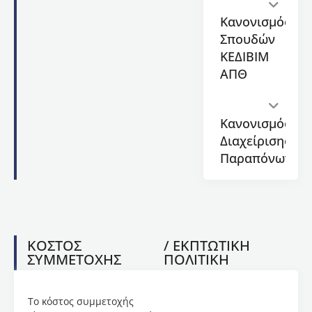
και
Κανονισμός
Διαχείριση”
Σπουδών
συνδυάζει
ΚΕΔΙΒΙΜ
θεωρητική
και
ΑΠΘ
πρακτική
κατάρτιση
στους
Κανονισμός
βασικούς
Διαχείρισης
άξονες
Παραπόνων
της
σπηλαιολογικής
επιστήμης:
γεωλογία,
χαρτογράφηση,
πολιτιστική
ΚΟΣΤΟΣ
/ ΕΚΠΤΩΤΙΚΗ
και
ΣΥΜΜΕΤΟΧΗΣ
ΠΟΛΙΤΙΚΗ
περιβαλλοντική
διάσταση,
καθώς
Το κόστος συμμετοχής
και