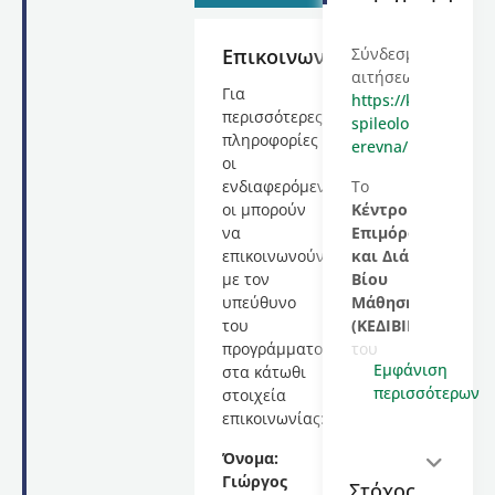
Επικοινωνία
Σύνδεσμος
αιτήσεων:
Για
https://kedivim.auth
περισσότερες
spileologiki-
πληροφορίες
erevna/
οι
ενδιαφερόμενες/
Το
οι μπορούν
Κέντρο
να
Επιμόρφωσης
επικοινωνούν
και Διά
με τον
Βίου
υπεύθυνο
Μάθησης
του
(ΚΕΔΙΒΙΜ)
προγράμματος
του
Εμφάνιση
στα κάτωθι
Αριστοτελείου
περισσότερων
στοιχεία
Πανεπιστημίου
επικοινωνίας:
Θεσσαλονίκης
(ΑΠΘ)
Όνομα:
σας
Γιώργος
Στόχος
καλωσορίζει