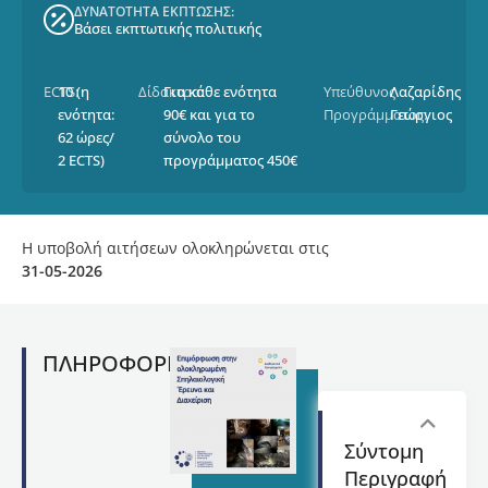
ΔΥΝΑΤΟΤΗΤΑ ΕΚΠΤΩΣΗΣ:
Βάσει εκπτωτικής πολιτικής
ECTS:
10 (η
Δίδακτρα:
Για κάθε ενότητα
Υπεύθυνος
Λαζαρίδης
ενότητα:
90€ και για το
Προγράμματος:
Γεώργιος
62 ώρες/
σύνολο του
2 ECTS)
προγράμματος 450€
Η υποβολή αιτήσεων ολοκληρώνεται στις
31-05-2026
ΠΛΗΡΟΦΟΡΙΕΣ
Σύντομη
Περιγραφή