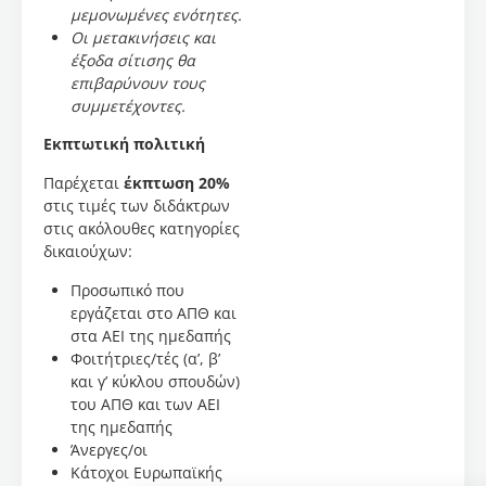
ικανότητά
μεμονωμένες ενότητες.
τους να
Οι μετακινήσεις και
κατανοούν,
έξοδα σίτισης θα
να
επιβαρύνουν τους
ερμηνεύουν
συμμετέχοντες.
και να
προστατεύουν
Εκπτωτική πολιτική
τα
Παρέχεται
έκπτωση 20%
σπήλαια
στις τιμές των διδάκτρων
ως
στις ακόλουθες κατηγορίες
φυσικούς
δικαιούχων:
και
πολιτιστικούς
Προσωπικό που
πόρους.
εργάζεται στο ΑΠΘ και
Το
στα ΑΕΙ της ημεδαπής
πρόγραμμα,
Φοιτήτριες/τές (α’, β’
σε κάθε
και γ’ κύκλου σπουδών)
ενότητά
του ΑΠΘ και των ΑΕΙ
του,
της ημεδαπής
περιλαμβάνει
Άνεργες/οι
σπηλαιολογική
Κάτοχοι Ευρωπαϊκής
άσκηση