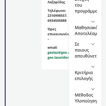
Λαζαρίδης
στο
του
εκπαιδευτικό
προγράμματος
Τηλέφωνο:
πρόγραμμα
2310998557,
με
6934505888
τίτλο
Μαθησιακά
“
Επιμόρφωση
Ώρες
Αποτελέσματα
στην
επικοινωνίας:
ολοκληρωμένη
–
σπηλαιολογική
Σε
email:
έρευνα
ποιους
geolaz@geo.auth.gr
και
απευθύνεται
geo.lazarides@gmail.com
διαχείριση
”,
διάρκειας
310
Κριτήρια
ωρών
,
επιλογής
το
οποίο
θα
διεξαχθεί
Μέθοδος
από
Υλοποίησης
1/9/2025