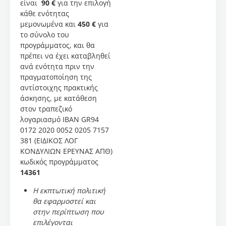
είναι
90 €
για την επιλογή
γεωτουρισμό.
κάθε ενότητας
Οι
μεμονωμένα και
450 €
για
συμμετέχοντες
το σύνολο του
αποκτούν
προγράμματος, και θα
γνώσεις
πρέπει να έχει καταβληθεί
για τη
ανά ενότητα πριν την
μελέτη,
πραγματοποίηση της
την
αντίστοιχης πρακτικής
τεκμηρίωση
άσκησης, με κατάθεση
και τη
στον τραπεζικό
διαχείριση
λογαριασμό IBAN GR94
σπηλαίων,
0172 2020 0052 0205 7157
εφαρμόζοντας
381 (ΕΙΔΙΚΟΣ ΛΟΓ
σύγχρονες
ΚΟΝΔΥΛΙΩΝ ΕΡΕΥΝΑΣ ΑΠΘ)
μεθόδους
κωδικός προγράμματος
πεδίου
14361
και
τεχνολογίες,
Η εκπτωτική πολιτική
ενώ
θα εφαρμοστεί και
ενισχύεται
στην περίπτωση που
η
επιλέγονται