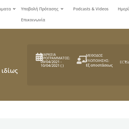
μματα
Υποβολή Πρότασης
Podcasts & Videos
Ημερί
Επικοινωνία
ΔΙΑΡΚΕΙΑ
ΜΕΘΟΔΟΣ
ΠΡΟΓΡΑΜΜΑΤΟΣ:
ΥΛΟΠΟΙΗΣΗΣ:
09/04/2021
-
ECTS:
1
Εξ αποστάσεως
10/04/2021
(
)
 ιδίως