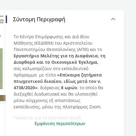
Σύντομη Περιγραφή
Το Κέντρο Επιμόρφωσης και Διά Βίου
Μάθησης (ΚΕΔΙΒΙΜ) του Αριστοτελείου
Πανεπιστημίου Θεσσαλονίκης (ΑΠΘ) και το
Εργαστήριο Μελέτης για τη Διαφάνεια, τη
Διαφθορά και το Οικονομικό Έγκλημα,
σας καλωσορίζουν στο εκπαιδευτικό
πρόγραμμα με τίτλο
«Επίκαιρα ζητήματα
πτωχευτικού δικαίου, ιδίως μετά τον ν.
4738/2020»
, διάρκειας
8 ωρών
, το οποίο θα
διεξαχθεί διαδικτυακά και θα υλοποιηθεί
μέσω σύγχρονης εξ αποστάσεως
εκπαίδευσης, μέσω της πλατφόρμας Zoom.
Πρόκειται για το έκτο κατά σειρά
Εμφάνιση περισσότερων
επιμορφωτικό σεμινάριο που διοργανώνει το
Εργαστήριο, στο πλαίσιο του ΚΕΔΙΒΙΜ ΑΠΘ,