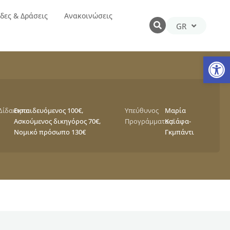
δες & Δράσεις
Ανακοινώσεις
GR
EN
Αν
Δίδακτρα:
Εκπαιδευόμενος 100€,
Υπεύθυνος
Μαρία
Ασκούμενος δικηγόρος 70€,
Προγράμματος:
Καϊάφα-
Νομικό πρόσωπο 130€
Γκμπάντι