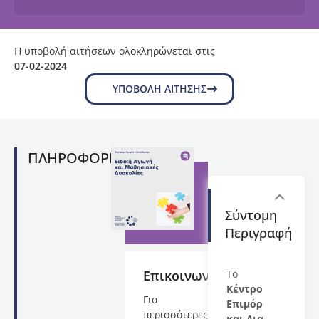
Η υποβολή αιτήσεων ολοκληρώνεται στις
07-02-2024
ΥΠΟΒΟΛΉ ΑΊΤΗΣΗΣ
ΠΛΗΡΟΦΟΡΙΕΣ
Σύντομη
Περιγραφή
Επικοινωνία
Το
Κέντρο
Για
Επιμόρφωσης
περισσότερες
και Δια