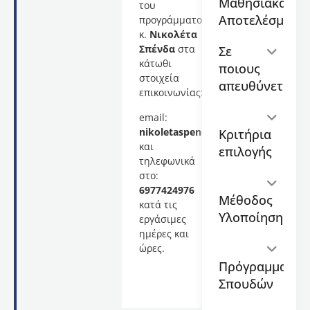
Μαθησιακά
του
διάρκειας
Αποτελέσματα
προγράμματος,
450
κ.
Νικολέτα
ωρών,
Σπένδα
στα
Σε
το
κάτωθι
ποιους
οποίο
στοιχεία
θα
απευθύνεται
επικοινωνίας:
διεξαχθεί
και θα
email:
υλοποιηθεί
nikoletaspenda@gmail.com
Κριτήρια
με
και
επιλογής
ασύγχρονη
τηλεφωνικά
εξ
στο:
αποστάσεως
6977424976
Μέθοδος
εκπαίδευση
κατά τις
μέσω
Υλοποίησης
εργάσιμες
της
ημέρες και
πλατφόρμας
ώρες.
elearning.auth.gr.
Πρόγραμμα
Επιστημονικά
Σπουδών
Υπεύθυνη