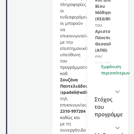
πληροφορίες
Βίου
οι
Μάθησης
ενδιαφερόμενες/
(ΚΕΔΙΒΙΜ)
οι μπορούν
του
να
Αριστοτελείου
επικοινωνούν
Πανεπιστημίου
με την
Θεσσαλονίκης
επιστημονικά
(ΑΠΘ)
υπεύθυνη
σας
του
καλωσορίζει
Εμφάνιση
προγράμματος
στο
περισσότερων
καθ.
εκπαιδευτικό
Σουζάνα
μοριοδοτούμενο
Παντελιάδου
πρόγραμμα
(
spadeli@edlit.auth.gr
),
με
Στόχος
τηλ.
τίτλο
επικοινωνίας
του
«Ειδική
2310-997204
Αγωγή
προγράμματος
καθώς και
και
με τη
Μαθησιακές
συνεργάτιδα
δυσκολίες»,