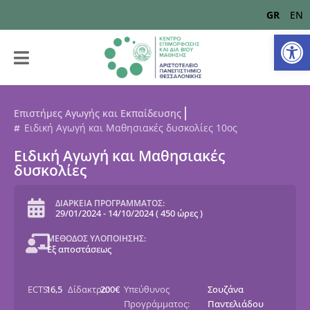
GR
EN
Αν
Επιστήμες Αγωγής και Εκπαίδευσης
Ειδική Αγωγή και Μαθησιακές δυσκολίες 10ος
Ειδική Αγωγή και Μαθησιακές
δυσκολίες
ΔΙΑΡΚΕΙΑ ΠΡΟΓΡΑΜΜΑΤΟΣ:
29/01/2024
-
14/10/2024
(
450 ώρες
)
ΜΕΘΟΔΟΣ ΥΛΟΠΟΙΗΣΗΣ:
Εξ αποστάσεως
ECTS:
16,5
Δίδακτρα:
200€
Υπεύθυνος
Σουζάνα
Προγράμματος:
Παντελιάδου