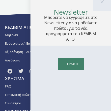
Ελλάδα
διδάσκει
Newsletter
στο
Μπορείτε να εγγραφείτε στο
πανεπιστήμιο
Newsletter για να μαθαίνετε
από το
ΚΕΔΙΒΙΜ ΑΠΘ
πρώτοι για τα νέα
1991
και έχει
προγράμματα του ΚΕΔΙΒΙΜ
Μητρώα
ολοκληρώσει
ΑΠΘ.
Ενδοεταιρική Επιμόρφωση
μεγάλο
αριθμό
Αξιολόγηση – Διασφάλιση Ποιότητας
χρηματοδοτούμεν
ερευνητικών
Λογότυπα
ΕΓΓΡΑΦΗ
προγραμμάτων.
Τα
ερευνητικά
ΧΡΗΣΙΜΑ
της
ενδιαφέροντα
FAQ
αφορούν
Εκπτωτική Πολιτική
την
ανίχνευση,
Σύνδεσμοι
τη