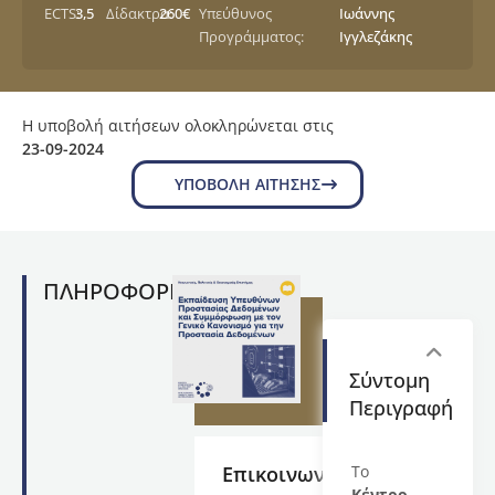
ECTS:
3,5
Δίδακτρα:
260€
Υπεύθυνος
Ιωάννης
Προγράμματος:
Ιγγλεζάκης
Η υποβολή αιτήσεων ολοκληρώνεται στις
23-09-2024
ΥΠΟΒΟΛΉ ΑΊΤΗΣΗΣ
ΠΛΗΡΟΦΟΡΙΕΣ
Σύντομη
Περιγραφή
Επικοινωνία
Το
Κέντρο