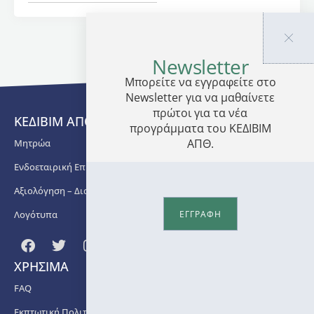
Κόστος:
260€
Newsletter
Παρέχεται
εκπτωτική
Μπορείτε να εγγραφείτε στο
πολιτική:
Newsletter για να μαθαίνετε
Έκπτωση
πρώτοι για τα νέα
ΚΕΔΙΒΙΜ ΑΠΘ
20% σε
προγράμματα του ΚΕΔΙΒΙΜ
όσους
ΑΠΘ.
Μητρώα
έχουν
Ενδοεταιρική Επιμόρφωση
παρακολουθήσει
Σεμινάριο
Αξιολόγηση – Διασφάλιση Ποιότητας
του
ΚΕΔΙΒΙΜ.
Λογότυπα
ΕΓΓΡΑΦΗ
Παρέχεται
πιστοποιητικό
ΧΡΗΣΙΜΑ
επιμόρφωσης:
ΝΑΙ/3,5
FAQ
ECTS
Εκπτωτική Πολιτική