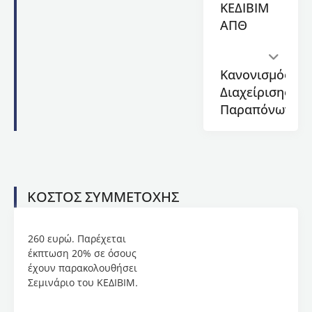
ΚΕΔΙΒΙΜ
και
εξειδικευμένοι
ΑΠΘ
επιστήμονες
στον
τομέα
Κανονισμός
της
Διαχείρισης
προστασίας
Παραπόνων
προσωπικών
δεδομένων.
Έναρξη
προγράμματος:
ΚΟΣΤΟΣ ΣΥΜΜΕΤΟΧΗΣ
28/09/2024
Λήξη
260 ευρώ. Παρέχεται
προγράμματος:
έκπτωση 20% σε όσους
27/10/2024
έχουν παρακολουθήσει
Διάρκεια:
Σεμινάριο του ΚΕΔΙΒΙΜ
.
50
ώρες