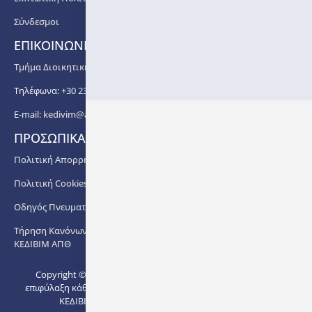
Αιτήσεις
γίνονται
Σύνδεσμοι
δεκτές
ΕΠΙΚΟΙΝΩΝΙΑ
έως
23/09/2024
Τμήμα Διοικητικής Υποστήριξης ΚΕΔΙΒΙΜ ΑΠΘ
Τηλέφωνα: +30 2310 99 67 -76, -88, -82, -83, -81
E-mail:
kedivim@auth.gr
ΠΡΟΣΩΠΙΚΑ ΔΕΔΟΜΕΝΑ
Πολιτική Απορρήτου
Πολιτική Cookies
Οδηγός Πνευματικής Ιδιοκτησίας ΑΠΘ
Τήρηση Κανόνων στο πλαίσιο Διδασκαλίας των Προγραμμάτων
ΚΕΔΙΒΙΜ ΑΠΘ
Copyright © 2022. Με την
επιφύλαξη κάθε δικαιώματος -
Ανάπτυξη:
Μονάδα Ψηφιακής
ΚΕΔΙΒΙΜ ΑΠΘ.
Διακυβέρνησης ΑΠΘ