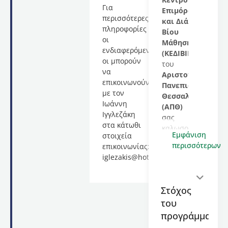
Για
Επιμόρφωσης
περισσότερες
και Διά
πληροφορίες
Βίου
οι
Μάθησης
ενδιαφερόμενες/
(ΚΕΔΙΒΙΜ)
οι μπορούν
του
να
Αριστοτελείου
επικοινωνούν
Πανεπιστημίου
με τον
Θεσσαλονίκης
Ιωάννη
(ΑΠΘ)
Ιγγλεζάκη
σας
στα κάτωθι
καλωσορίζει
Εμφάνιση
στοιχεία
στο
περισσότερων
επικοινωνίας:
εκπαιδευτικό
iglezakis@hotmail.com
πρόγραμμα
με
τίτλο
Στόχος
«Εκπαίδευση
του
Υπευθύνων
Προστασίας
προγράμματος
Δεδομένων