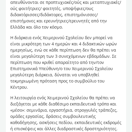
απευθύνονται σε προπτυχιακές/ούς και μεταπτυχιακές/
ούς φοιτήτριες/ φοιτητές, υποψήφιες/ους
διδακτόρισσες/διδάκτορες, επιστημόνισσες/
επιστήμονες και ερευνήτριες/ερευνητές από την
Ελλάδα και όλο τον κόσμο.
Η διάρκεια ενός Χειμερινού Σχολείου δεν μπορεί να
είναι μικρότερη των 4 ημερών και 4 διδακτικών ωρών
ημερησίως, ενώ σε κάθε περίπτωση δεν θα πρέπει να
είναι μεγαλύτερη των 3 συνεχόμενων εβδομάδων. Σε
περίπτωση που κριθεί απαραίτητο από την/τον
Επιστημονικά Υπεύθυνη/ο του Χειμερινού Σχολείου
μεγαλύτερη διάρκεια, δύναται να υποβληθεί
τεκμηριωμένη πρόταση προς το συμβούλιο του
Κέντρου.
Η λειτουργία ενός Χειμερινού Σχολείου θα πρέπει να
διεξάγεται με κάθε διαθέσιμο εκπαιδευτικά τρόπο και
«μέσο»: σεμινάρια, εργαστήρια, στρογγυλές τράπεζες,
ομάδες εργασίας, δράσεις συμβουλευτικής
καθοδήγησης, ασκήσεις πεδίου, εκπαιδευτικές εκδρομές
ή επισκέψεις και άλλες διαδραστικές δραστηριότητες.