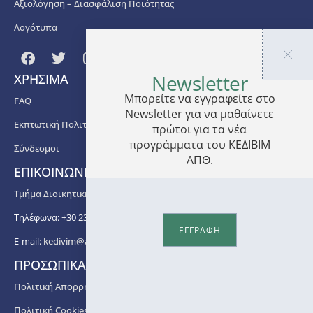
Αξιολόγηση – Διασφάλιση Ποιότητας
Λογότυπα
Newsletter
ΧΡΗΣΙΜΑ
Μπορείτε να εγγραφείτε στο
FAQ
Newsletter για να μαθαίνετε
Εκπτωτική Πολιτική
πρώτοι για τα νέα
προγράμματα του ΚΕΔΙΒΙΜ
Σύνδεσμοι
ΑΠΘ.
ΕΠΙΚΟΙΝΩΝΙΑ
Τμήμα Διοικητικής Υποστήριξης ΚΕΔΙΒΙΜ ΑΠΘ
Τηλέφωνα: +30 2310 99 67 -76, -88, -82, -83, -81
ΕΓΓΡΑΦΗ
E-mail:
kedivim@auth.gr
ΠΡΟΣΩΠΙΚΑ ΔΕΔΟΜΕΝΑ
Πολιτική Απορρήτου
Πολιτική Cookies