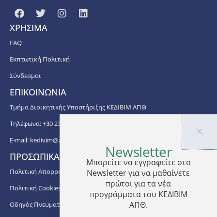
ΧΡΗΣΙΜΑ
FAQ
Εκπτωτική Πολιτική
Σύνδεσμοι
ΕΠΙΚΟΙΝΩΝΙΑ
Τμήμα Διοικητικής Υποστήριξης ΚΕΔΙΒΙΜ ΑΠΘ
Τηλέφωνα: +30 2310 99 67 -76, -88, -82, -83, -81
E-mail:
kedivim@auth.gr
Newsletter
ΠΡΟΣΩΠΙΚΑ ΔΕΔΟΜΕΝΑ
Μπορείτε να εγγραφείτε στο
Πολιτική Απορρήτου
Newsletter για να μαθαίνετε
πρώτοι για τα νέα
Πολιτική Cookies
προγράμματα του ΚΕΔΙΒΙΜ
ΑΠΘ.
Οδηγός Πνευματικής Ιδιοκτησίας ΑΠΘ