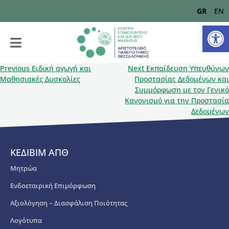
GR
EN
Αν
Previous
Ειδική αγωγή και
Next
Εκπαίδευση Υπευθύνων
Μαθησιακές Δυσκολίες
Προστασίας Δεδομένων και
Συμμόρφωση με τον Γενικό
Κανονισμό για την Προστασία
Δεδομένων
ΚΕΔΙΒΙΜ ΑΠΘ
Μητρώα
Ενδοεταιρική Επιμόρφωση
Αξιολόγηση – Διασφάλιση Ποιότητας
Λογότυπα