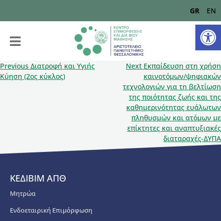
GR
EN
Αν
Previous
Διατροφή και Υγιής
Next
Εκπαίδευση στη χρήση
Κύηση (2ος κύκλος)
καινοτόμων/ψηφιακών
τεχνολογιών για τη βελτίωση
της ποιότητας ζωής και της
καθημερινότητας ευάλωτων
πληθυσμών και ατόμων με
επίκτητες και αναπτυξιακές
διαταραχές-ΔΥΠΑ
ΚΕΔΙΒΙΜ ΑΠΘ
Μητρώα
Ενδοεταιρική Επιμόρφωση