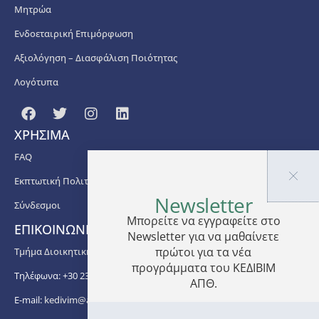
Μητρώα
Ενδοεταιρική Επιμόρφωση
Αξιολόγηση – Διασφάλιση Ποιότητας
Λογότυπα
ΧΡΗΣΙΜΑ
FAQ
Εκπτωτική Πολιτική
Newsletter
Σύνδεσμοι
Μπορείτε να εγγραφείτε στο
ΕΠΙΚΟΙΝΩΝΙΑ
Newsletter για να μαθαίνετε
πρώτοι για τα νέα
Τμήμα Διοικητικής Υποστήριξης ΚΕΔΙΒΙΜ ΑΠΘ
προγράμματα του ΚΕΔΙΒΙΜ
Τηλέφωνα: +30 2310 99 67 -76, -88, -82, -83, -81
ΑΠΘ.
E-mail:
kedivim@auth.gr