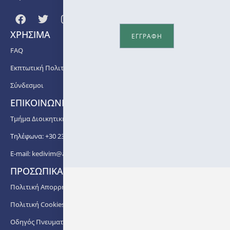
ΧΡΗΣΙΜΑ
ΕΓΓΡΑΦΗ
FAQ
Εκπτωτική Πολιτική
Σύνδεσμοι
ΕΠΙΚΟΙΝΩΝΙΑ
Τμήμα Διοικητικής Υποστήριξης ΚΕΔΙΒΙΜ ΑΠΘ
Τηλέφωνα: +30 2310 99 67 -76, -88, -82, -83, -81
E-mail:
kedivim@auth.gr
ΠΡΟΣΩΠΙΚΑ ΔΕΔΟΜΕΝΑ
Πολιτική Απορρήτου
Πολιτική Cookies
Οδηγός Πνευματικής Ιδιοκτησίας ΑΠΘ