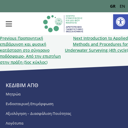
GR
EN
Αν
Previous
Προπονητική
Next
Introduction to Applied
επιβάρυνση και φυσική
Methods and Procedures for
κατάσταση στο σύγχρονο
Underwater Surveying (4th cycle)
ποδόσφαιρο- Από την επιστήμη
στην πράξη (5ος κύκλος)
ΚΕΔΙΒΙΜ ΑΠΘ
Μητρώα
Ενδοεταιρική Επιμόρφωση
Αξιολόγηση – Διασφάλιση Ποιότητας
Λογότυπα