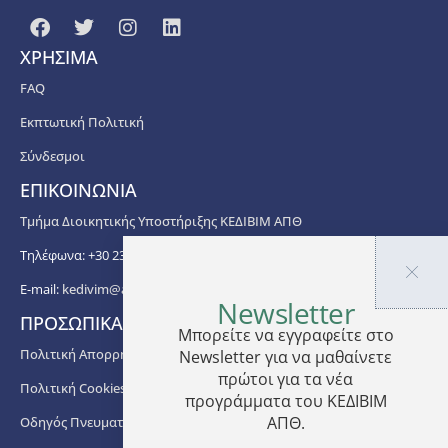
ΧΡΗΣΙΜΑ
FAQ
Εκπτωτική Πολιτική
Σύνδεσμοι
ΕΠΙΚΟΙΝΩΝΙΑ
Τμήμα Διοικητικής Υποστήριξης ΚΕΔΙΒΙΜ ΑΠΘ
Τηλέφωνα: +30 2310 99 67 -76, -88, -82, -83, -81
E-mail:
kedivim@auth.gr
Newsletter
ΠΡΟΣΩΠΙΚΑ ΔΕΔΟΜΕΝΑ
Μπορείτε να εγγραφείτε στο
Πολιτική Απορρήτου
Newsletter για να μαθαίνετε
πρώτοι για τα νέα
Πολιτική Cookies
προγράμματα του ΚΕΔΙΒΙΜ
ΑΠΘ.
Οδηγός Πνευματικής Ιδιοκτησίας ΑΠΘ