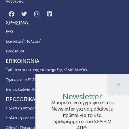
Λογότυπα
ΧΡΗΣΙΜΑ
FAQ
Εκπτωτική Πολιτική
Σύνδεσμοι
ΕΠΙΚΟΙΝΩΝΙΑ
Τμήμα Διοικητικής Υποστήριξης ΚΕΔΙΒΙΜ ΑΠΘ
Τηλέφωνα: +30 2310 99 67 -76, -88, -82, -83, -81
E-mail:
kedivim@auth.gr
Newsletter
ΠΡΟΣΩΠΙΚΑ ΔΕΔΟΜΕΝΑ
Μπορείτε να εγγραφείτε στο
Πολιτική Απορρήτου
Newsletter για να μαθαίνετε
πρώτοι για τα νέα
Πολιτική Cookies
προγράμματα του ΚΕΔΙΒΙΜ
ΑΠΘ.
Οδηγός Πνευματικής Ιδιοκτησίας ΑΠΘ