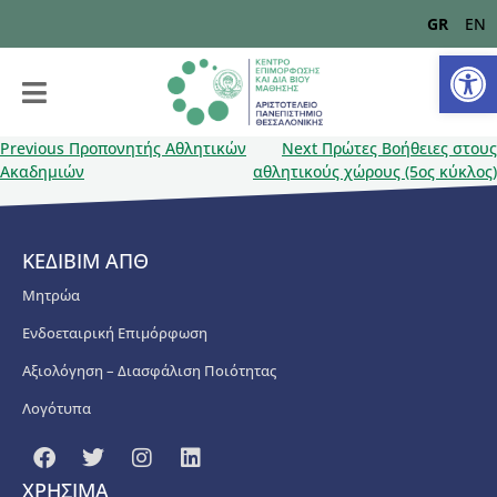
GR
EN
Αν
Previous
Προπονητής Αθλητικών
Next
Πρώτες Βοήθειες στους
Ακαδημιών
αθλητικούς χώρους (5ος κύκλος)
ΚΕΔΙΒΙΜ ΑΠΘ
Μητρώα
Ενδοεταιρική Επιμόρφωση
Αξιολόγηση – Διασφάλιση Ποιότητας
Λογότυπα
ΧΡΗΣΙΜΑ