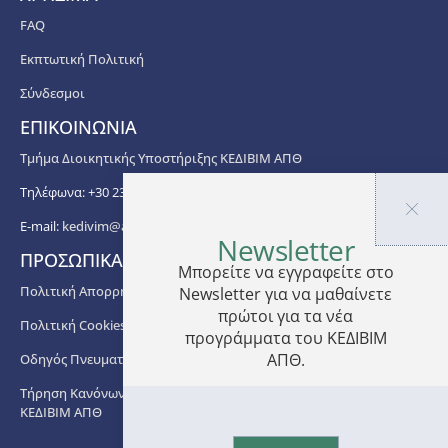
FAQ
Εκπτωτική Πολιτική
Σύνδεσμοι
ΕΠΙΚΟΙΝΩΝΙΑ
Τμήμα Διοικητικής Υποστήριξης ΚΕΔΙΒΙΜ ΑΠΘ
Τηλέφωνα: +30 2310 99 67 -76, -88, -82, -83, -81
E-mail:
kedivim@auth.gr
Newsletter
ΠΡΟΣΩΠΙΚΑ ΔΕΔΟΜΕΝΑ
Μπορείτε να εγγραφείτε στο
Πολιτική Απορρήτου
Newsletter για να μαθαίνετε
πρώτοι για τα νέα
Πολιτική Cookies
προγράμματα του ΚΕΔΙΒΙΜ
ΑΠΘ.
Οδηγός Πνευματικής Ιδιοκτησίας ΑΠΘ
Τήρηση Κανόνων στο πλαίσιο Διδασκαλίας των Προγραμμάτων
ΚΕΔΙΒΙΜ ΑΠΘ