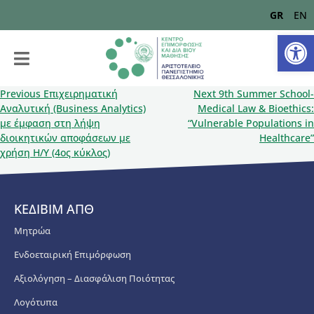
GR
EN
Αν
Previous
Επιχειρηματική
Next
9th Summer School-
Αναλυτική (Business Analytics)
Medical Law & Bioethics:
με έμφαση στη λήψη
“Vulnerable Populations in
διοικητικών αποφάσεων με
Healthcare”
χρήση Η/Υ (4ος κύκλος)
ΚΕΔΙΒΙΜ ΑΠΘ
Μητρώα
Ενδοεταιρική Επιμόρφωση
Αξιολόγηση – Διασφάλιση Ποιότητας
Λογότυπα