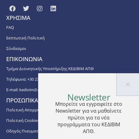
ΧΡΗΣΙΜΑ
FAQ
Εκπτωτική Πολιτική
Σύνδεσμοι
ΕΠΙΚΟΙΝΩΝΙΑ
Τμήμα Διοικητικής Υποστήριξης ΚΕΔΙΒΙΜ ΑΠΘ
Τηλέφωνα: +30 2310 99 67 -76, -88, -82, -83, -81
E-mail:
kedivim@auth.gr
Newsletter
ΠΡΟΣΩΠΙΚΑ ΔΕΔΟΜΕΝΑ
Μπορείτε να εγγραφείτε στο
Πολιτική Απορρήτου
Newsletter για να μαθαίνετε
πρώτοι για τα νέα
Πολιτική Cookies
προγράμματα του ΚΕΔΙΒΙΜ
ΑΠΘ.
Οδηγός Πνευματικής Ιδιοκτησίας ΑΠΘ