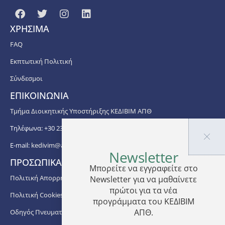
ΧΡΗΣΙΜΑ
FAQ
Εκπτωτική Πολιτική
Σύνδεσμοι
ΕΠΙΚΟΙΝΩΝΙΑ
Τμήμα Διοικητικής Υποστήριξης ΚΕΔΙΒΙΜ ΑΠΘ
Τηλέφωνα: +30 2310 99 67 -76, -88, -82, -83, -81
E-mail:
kedivim@auth.gr
Newsletter
ΠΡΟΣΩΠΙΚΑ ΔΕΔΟΜΕΝΑ
Μπορείτε να εγγραφείτε στο
Πολιτική Απορρήτου
Newsletter για να μαθαίνετε
πρώτοι για τα νέα
Πολιτική Cookies
προγράμματα του ΚΕΔΙΒΙΜ
ΑΠΘ.
Οδηγός Πνευματικής Ιδιοκτησίας ΑΠΘ