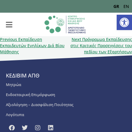
GR
EN
Αν
Previous
Εκπαίδευση
Next
Πρόγραμμα Εκπαίδευσης
Εκπαιδευτών Ενηλίκων Διά Βίου
στις Κριτικές Προσεγγίσεις του
Μάθησης
πεδίου των Εξαρτήσεων
ΚΕΔΙΒΙΜ ΑΠΘ
Μητρώα
Ενδοεταιρική Επιμόρφωση
Αξιολόγηση – Διασφάλιση Ποιότητας
Λογότυπα