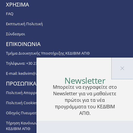
ΧΡΗΣΙΜΑ
FAQ
Εκπτωτική Πολιτική
Σύνδεσμοι
ΕΠΙΚΟΙΝΩΝΙΑ
Τμήμα Διοικητικής Υποστήριξης ΚΕΔΙΒΙΜ ΑΠΘ
Τηλέφωνα: +30 2310 99 67 -76, -88, -82, -83, -81
E-mail:
kedivim@auth.gr
Newsletter
ΠΡΟΣΩΠΙΚΑ ΔΕΔΟΜΕΝΑ
Μπορείτε να εγγραφείτε στο
Πολιτική Απορρήτου
Newsletter για να μαθαίνετε
πρώτοι για τα νέα
Πολιτική Cookies
προγράμματα του ΚΕΔΙΒΙΜ
ΑΠΘ.
Οδηγός Πνευματικής Ιδιοκτησίας ΑΠΘ
Τήρηση Κανόνων στο πλαίσιο Διδασκαλίας των Προγραμμάτων
ΚΕΔΙΒΙΜ ΑΠΘ